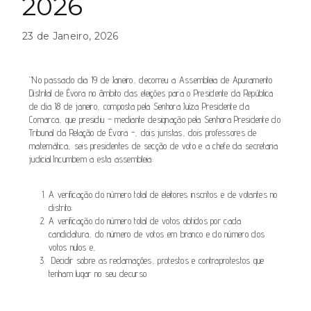
2026
23 de Janeiro, 2026
“No passado dia 19 de Janeiro, decorreu a Assembleia de Apuramento
Distrital de Évora no âmbito das eleições para o Presidente da República
de dia 18 de janeiro, composta pela Senhora Juíza Presidente da
Comarca, que presidiu – mediante designação pela Senhora Presidente do
Tribunal da Relação de Évora -, dois juristas, dois professores de
matemática, seis presidentes de secção de voto e a chefe da secretaria
judicial.Incumbem a esta assembleia:
A verificação do número total de eleitores inscritos e de votantes no
distrito;
A verificação do número total de votos obtidos por cada
candidatura, do número de votos em branco e do número dos
votos nulos e,
Decidir sobre as reclamações, protestos e contraprotestos que
tenham lugar no seu decurso