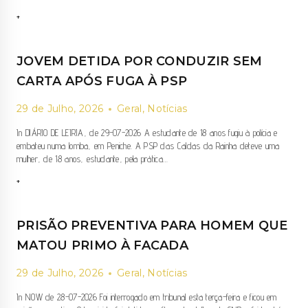
HOMEM
+
DETIDO
POR
VIOLÊNCIA
JOVEM DETIDA POR CONDUZIR SEM
DOMÉSTICA
EM
CARTA APÓS FUGA À PSP
FRENTE
A
29 de Julho, 2026
Geral
,
Notícias
ESQUADRA
DA
In DIÁRIO DE LEIRIA, de 29-07-2026 A estudante de 18 anos fugiu à polícia e
PSP
embateu numa lomba, em Peniche. A PSP das Caldas da Rainha deteve uma
DE
mulher, de 18 anos, estudante, pela prática…
LEIRIA
JOVEM
+
DETIDA
POR
CONDUZIR
PRISÃO PREVENTIVA PARA HOMEM QUE
SEM
CARTA
MATOU PRIMO À FACADA
APÓS
FUGA
29 de Julho, 2026
Geral
,
Notícias
À
PSP
In NOW de 28-07-2026 Foi interrogado em tribunal esta terça-feira e ficou em