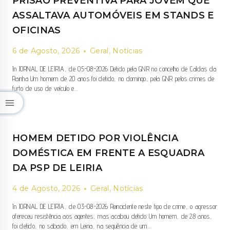
PRISÃO PREVENTIVA PARA JOVEM QUE
HISTÓRICO
DE
ASSALTAVA AUTOMÓVEIS EM STANDS E
LEIRIA
OFICINAS
POR
TRÁFICO
6 de Agosto, 2026
DE
Geral
,
Notícias
DROGA
In JORNAL DE LEIRIA, de 05-08-2026 Detido pela GNR no concelho de Caldas da
Rainha Um homem de 20 anos foi detido, no domingo, pela GNR pelos crimes de
furto de uso de veículo e…
PRISÃO
+
PREVENTIVA
PARA
JOVEM
HOMEM DETIDO POR VIOLÊNCIA
QUE
ASSALTAVA
DOMÉSTICA EM FRENTE A ESQUADRA
AUTOMÓVEIS
DA PSP DE LEIRIA
EM
STANDS
4 de Agosto, 2026
E
Geral
,
Notícias
OFICINAS
In JORNAL DE LEIRIA, de 03-08-2026 Reincidente neste tipo de crime, o agressor
ofereceu resistência aos agentes, mas acabou detido Um homem, de 28 anos,
foi detido, no sábado, em Leiria, na sequência de um…