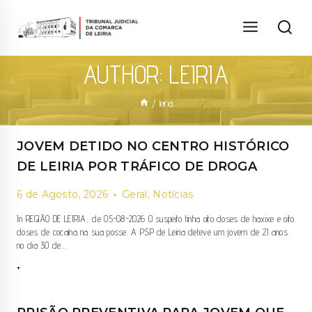
Skip
to
content
AUTHOR: LEIRIA
/
leiria
JOVEM DETIDO NO CENTRO HISTÓRICO
DE LEIRIA POR TRÁFICO DE DROGA
6 de Agosto, 2026
Geral
,
Notícias
In REGIÃO DE LEIRIA, de 05-08-2026 O suspeito tinha oito doses de haxixe e oito
doses de cocaína na sua posse. A PSP de Leiria deteve um jovem de 21 anos
no dia 30 de…
JOVEM
+
DETIDO
NO
CENTRO