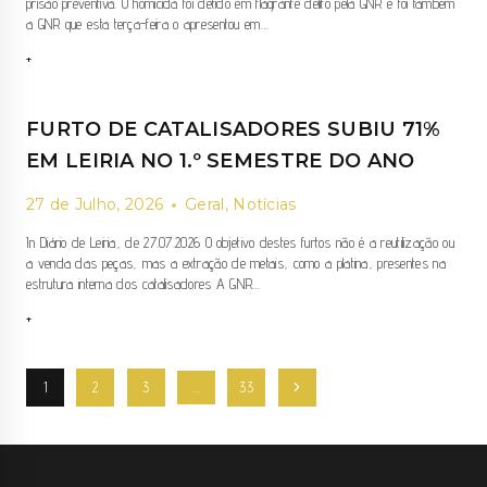
prisão preventiva. O homicida foi detido em flagrante delito pela GNR e foi também
a GNR que esta terça-feira o apresentou em…
PRISÃO
+
PREVENTIVA
PARA
HOMEM
FURTO DE CATALISADORES SUBIU 71%
QUE
MATOU
EM LEIRIA NO 1.º SEMESTRE DO ANO
PRIMO
À
27 de Julho, 2026
Geral
,
Notícias
FACADA
In Diário de Leiria, de 27.07.2026 O objetivo destes furtos não é a reutilização ou
a venda das peças, mas a extração de metais, como a platina, presentes na
estrutura interna dos catalisadores A GNR…
FURTO
+
DE
CATALISADORES
PAGE
SUBIU
Next
1
2
3
…
33
71%
NAVIGATION
EM
Page
LEIRIA
NO
1.º