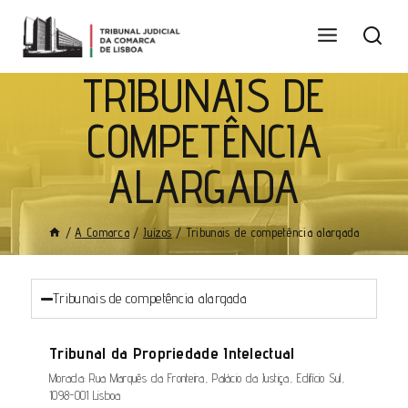
TRIBUNAIS DE
COMPETÊNCIA
ALARGADA
/
A Comarca
/
Juízos
/
Tribunais de competência alargada
Tribunais de competência alargada
Tribunal da Propriedade Intelectual
Morada: Rua Marquês da Fronteira, Palácio da Justiça, Edifício Sul,
1098-001 Lisboa