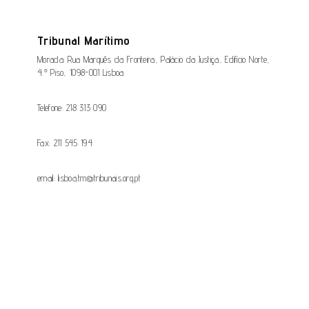
Tribunal Marítimo
Morada: Rua Marquês da Fronteira, Palácio da Justiça, Edifício Norte,
4.º Piso, 1098-001 Lisboa
Telefone: 218 313 090
Fax: 211 545 194
email: lisboa.tm@tribunais.org.pt