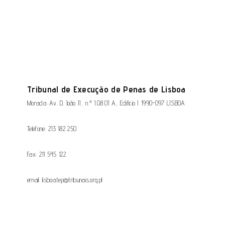
Tribunal de Execução de Penas de Lisboa
Morada: Av. D. João II, n.º 1.08.01 A, Edifício I 1990-097 LISBOA
Telefone: 213 182 250
Fax: 211 545 122
email: lisboa.tep@tribunais.org.pt