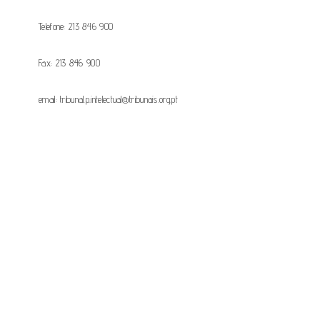
Telefone: 213 846 900
Fax: 213 846 900
email: tribunal.p.intelectual@tribunais.org.pt