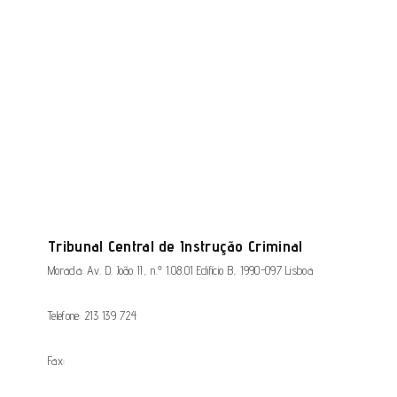
Tribunal Central de Instrução Criminal
Morada: Av. D. João II, n.º 1.08.01 Edifício B, 1990-097 Lisboa
Telefone: 213 139 724
Fax: