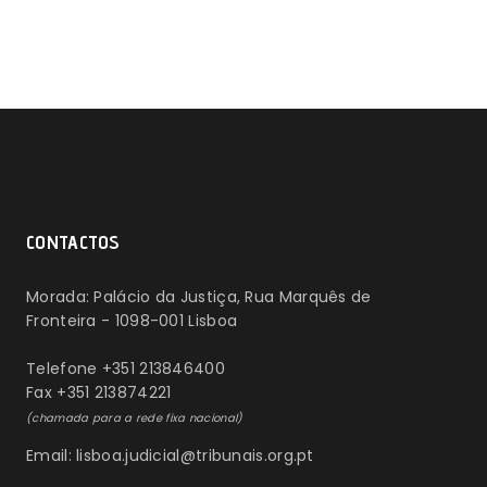
CONTACTOS
Morada: Palácio da Justiça, Rua Marquês de
Fronteira - 1098-001 Lisboa
Telefone +351 213846400
Fax +351 213874221
(chamada para a rede fixa nacional)
Email: lisboa.judicial@tribunais.org.pt