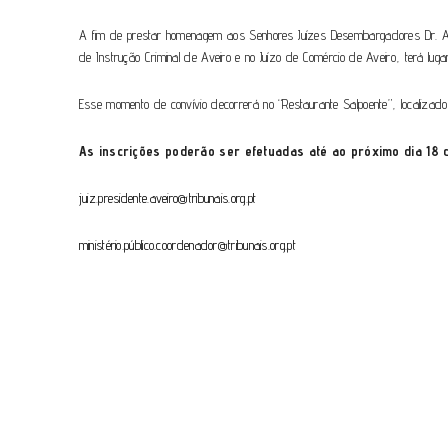
A fim de prestar homenagem aos Senhores Juízes Desembargadores Dr. Ant
de Instrução Criminal de Aveiro e no Juízo de Comércio de Aveiro, terá lug
Esse momento de convívio decorrerá no “Restaurante Salpoente”, localizad
As inscrições poderão ser efetuadas até ao próximo dia 18 
juiz.presidente.aveiro@tribunais.org.pt
ministério.público.coordenador@tribunais.org.pt