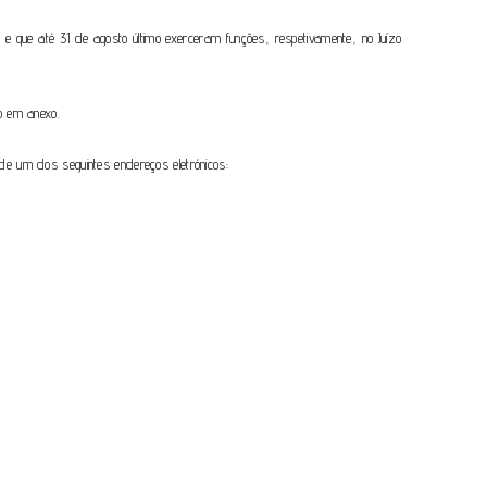
que até 31 de agosto último exerceram funções, respetivamente, no Juízo
o em anexo.
e um dos seguintes endereços eletrónicos: