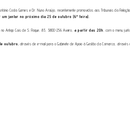
ónio Costa Gomes e Dr. Nuno Araújo, recentemente promovidos aos Tribunais da Relação e 
ar
um jantar no próximo dia
25 de outubro (6ª feira).
o no Antigo Cais de S. Roque, 83, 3800-256 Aveiro,
a partir das 20h
, com o menu junt
de outubro,
através de e-mail para o Gabinete de Apoio à Gestão da Comarca, através d