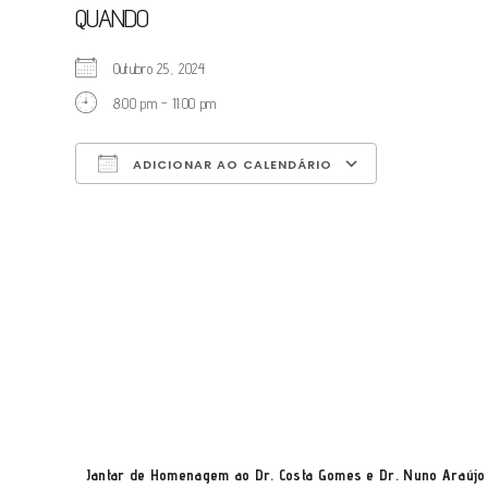
QUANDO
Outubro 25, 2024
8:00 pm - 11:00 pm
ADICIONAR AO CALENDÁRIO
Download ICS
Google Calendar
iCalendar
Office 365
Outlook Live
Jantar de Homenagem ao Dr. Costa Gomes e Dr. Nuno Araújo