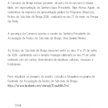
A Comarca de Braga esteve presente, através da Assessora Cristiana
Mota, em representação da Senhora Juíza Presidente, Filipa Afonso Aguiar, na
conferência de imprensa de apresentação pública do Programa Oficial das
Festas de São João de Braga 2026, realizada no dia 27 de maio, no Parque
da Ponte.
A presença da Comarca ocorreu a convite da Senhora Presidente da
Associação de Festas de São João de Braga, Ana Daniela Pereira.
As Festas de São João de Braga decorrem entre os dias 17 e 24 de junho
de 2026, culminando com o feriado municipal celebrado no dia 24 de junho,
contando com um cartaz diversificado de iniciativas culturais, musicais e
tradicionais.
Para visualizar as imagens do evento, consulte a fotogaleria na página de
Facebook da Associação de Festas do São João de Braga:
https://www.facebook.com/share/p/1CrpuAWsZm/
Email