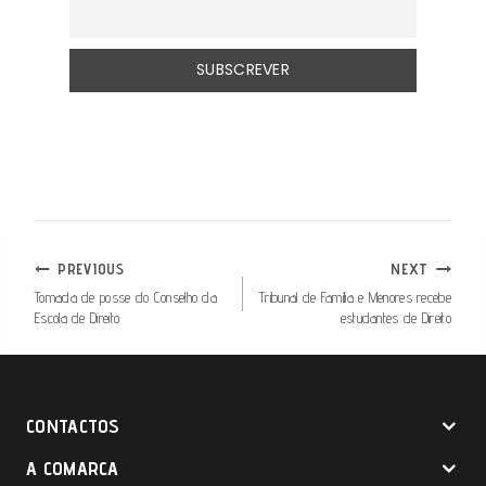
NAVEGAÇÃO
PREVIOUS
NEXT
DE
Tomada de posse do Conselho da
Tribunal de Família e Menores recebe
Escola de Direito
estudantes de Direito
ARTIGOS
CONTACTOS
A COMARCA