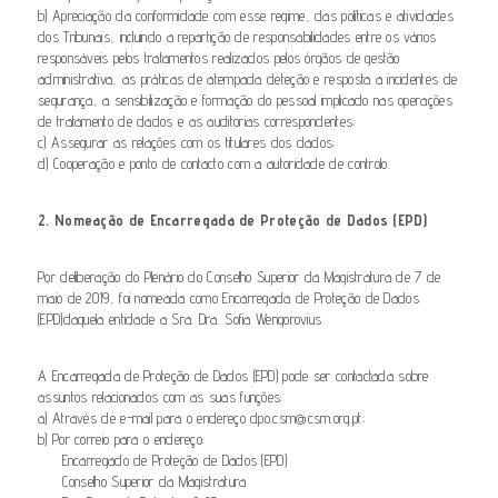
b) Apreciação da conformidade com esse regime, das políticas e atividades
dos Tribunais, incluindo a repartição de responsabilidades entre os vários
responsáveis pelos tratamentos realizados pelos órgãos de gestão
administrativa, as práticas de atempada deteção e resposta a incidentes de
segurança, a sensibilização e formação do pessoal implicado nas operações
de tratamento de dados e as auditorias correspondentes;
c) Assegurar as relações com os titulares dos dados;
d) Cooperação e ponto de contacto com a autoridade de controlo.
2. Nomeação de Encarregada de Proteção de Dados (EPD)
Por deliberação do Plenário do Conselho Superior da Magistratura de 7 de
maio de 2019, foi nomeada como Encarregada de Proteção de Dados
(EPD)daquela entidade a Sra. Dra. Sofia Wengorovius.
A Encarregada de Proteção de Dados (EPD) pode ser contactada sobre
assuntos relacionados com as suas funções:
a) Através de e-mail para o endereço dpo.csm@csm.org.pt;
b) Por correio para o endereço:
Encarregado de Proteção de Dados (EPD)
Conselho Superior da Magistratura