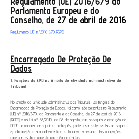
Regulamento (UE) 2016/679 do
Parlamento Europeu e do
Conselho, de
27 de abril de 2016
Regulamento (UE) n.º2016-679 RGPD
Encarregado De Proteção De
Dados
1. Funções do EPD no âmbito da atividade administrativa do
Tribunal
No âmbito da atividade administrativa dos Tribunais, as funções do
Encarregado de Proteção de Dados, tal como são descritas no Regulamento
(UE) n.º 2016/679, do Parlamento e do Conselho, de 27 de abril de 2016
(RGPD) e na Lei n.º 58/2019, de 08 de agosto, que assegura a execução do
RGPD no ordenamento jurídico português, podem ser sintetizadas no seguinte:
a) Informação e aconselhamento dos Tribunais a respeito das obrigações
emergentes do regime de proteção de dados;