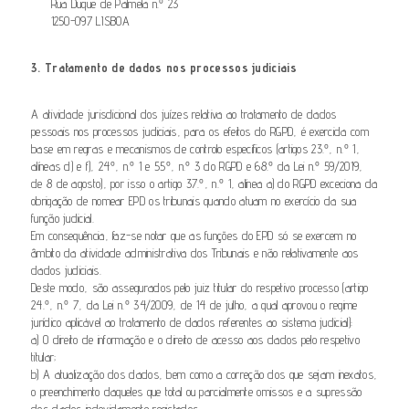
Rua Duque de Palmela n.º 23
1250-097 LISBOA
3. Tratamento de dados nos processos judiciais
A atividade jurisdicional dos juízes relativa ao tratamento de dados
pessoais nos processos judiciais, para os efeitos do RGPD, é exercida com
base em regras e mecanismos de controlo específicos (artigos 23.º, n.º 1,
alíneas d) e f), 24º, n.º 1 e 55º, n.º 3 do RGPD e 68.º da Lei n.º 59/2019,
de 8 de agosto), por isso o artigo 37.º, n.º 1, alínea a) do RGPD exceciona da
obrigação de nomear EPD os tribunais quando atuam no exercício da sua
função judicial.
Em consequência, faz-se notar que as funções do EPD só se exercem no
âmbito da atividade administrativa dos Tribunais e não relativamente aos
dados judiciais.
Deste modo, são assegurados pelo juiz titular do respetivo processo (artigo
24.º, n.º 7, da Lei n.º 34/2009, de 14 de julho, a qual aprovou o regime
jurídico aplicável ao tratamento de dados referentes ao sistema judicial):
a) O direito de informação e o direito de acesso aos dados pelo respetivo
titular;
b) A atualização dos dados, bem como a correção dos que sejam inexatos,
o preenchimento daqueles que total ou parcialmente omissos e a supressão