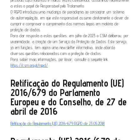
pessoais cuja natureza é muitas vezes confidencial, assumindo relativamente
a estes o papel de Responsável pelo Tratamento.
O RGPD introduziu uma mudança de paradigma ao consagrar um sistema
de autorregulação, em que este responsável assume diretamente o dever de
cumprir e comprovar o cumprimento das normas legais em matéria de
proteção de dados.
Para dar resposta a estas questões, em julho de 2023 o CSM deliberou, por
unanimidade, a criação de um Serviço da Proteção de Dados. Este serviço,
já em funções, tem agora uma newsletter informativa, onde aborda
diversas questões relacionadas com a proteção de dados.
Para saber mais informações, por favor, consulte o seguinte link
https://csm.org.pt/rgpd/
Retificação do Regulamento (UE)
2016/679 do Parlamento
Europeu e do Conselho, de 27 de
abril de 2016
Retificação do Regulamento (UE) 2016-679 RGPD de 23.05.2018