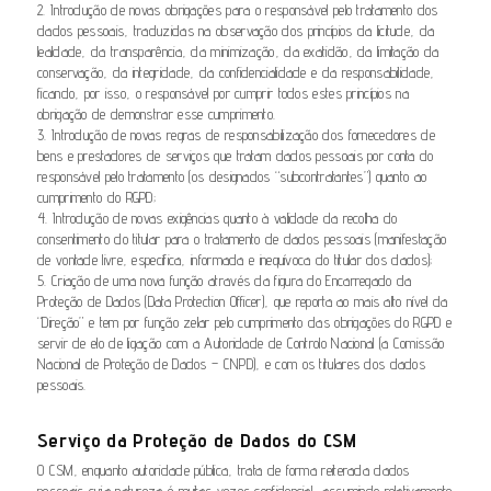
2. Introdução de novas obrigações para o responsável pelo tratamento dos
dados pessoais, traduzidas na observação dos princípios da licitude, da
lealdade, da transparência, da minimização, da exatidão, da limitação da
conservação, da integridade, da confidencialidade e da responsabilidade,
ficando, por isso, o responsável por cumprir todos estes princípios na
obrigação de demonstrar esse cumprimento.
3. Introdução de novas regras de responsabilização dos fornecedores de
bens e prestadores de serviços que tratam dados pessoais por conta do
responsável pelo tratamento (os designados “subcontratantes”) quanto ao
cumprimento do RGPD;
4. Introdução de novas exigências quanto à validade da recolha do
consentimento do titular para o tratamento de dados pessoais (manifestação
de vontade livre, específica, informada e inequívoca do titular dos dados);
5. Criação de uma nova função através da figura do Encarregado da
Proteção de Dados (Data Protection Officer), que reporta ao mais alto nível da
“Direção” e tem por função zelar pelo cumprimento das obrigações do RGPD e
servir de elo de ligação com a Autoridade de Controlo Nacional (a Comissão
Nacional de Proteção de Dados – CNPD), e com os titulares dos dados
pessoais.
Serviço da Proteção de Dados do CSM
O CSM, enquanto autoridade pública, trata de forma reiterada dados