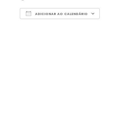
ADICIONAR AO CALENDÁRIO
Download ICS
Google Calendar
iCalendar
Office 365
Outlook Live