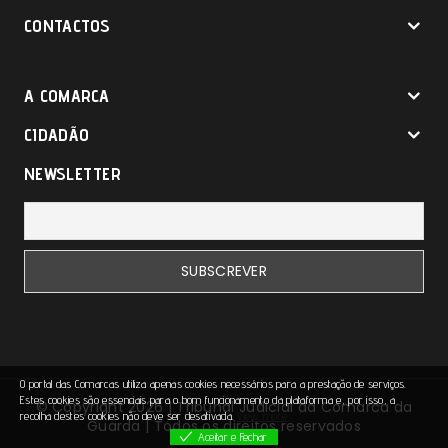
CONTACTOS
A COMARCA
CIDADÃO
NEWSLETTER
O portal das Comarcas utiliza apenas cookies necessários para a prestação de serviços.
Estes cookies são essenciais para o bom funcionamento da plataforma e, por isso, a
© Copyright 2026 | Tribunal Judicial da Comarca da
recolha destes cookies não deve ser desativada.
View more
Guarda | Todos os direitos reservados
Aceitar e Fechar