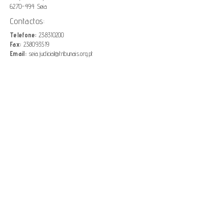
6270-494 Seia
Contactos:
Telefone:
238310200
Fax:
238093519
Email:
seia.judicial@tribunais.org.pt