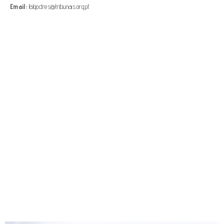
Email:
falgodres@tribunais.org.pt