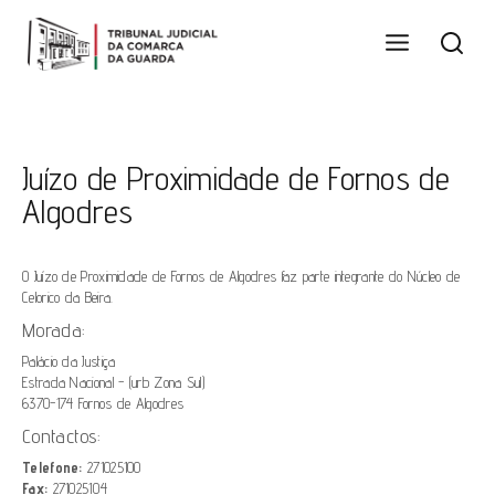
Juízo de Proximidade de Fornos de
Algodres
O Juízo de Proximidade de Fornos de Algodres faz parte integrante do Núcleo de
Celorico da Beira.
Morada:
Palácio da Justiça
Estrada Nacional - (urb Zona Sul)
6370-174 Fornos de Algodres
Contactos:
Telefone:
271025100
Fax:
271025104