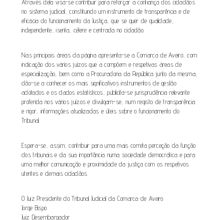
Através dela visa-se contribuir para reforçar a confiança dos cidadãos
no sistema judicial, constituindo um instrumento de transparência e de
eficácia do funcionamento da Justiça, que se quer de qualidade,
independente, isenta, célere e centrada no cidadão.
Nas principais áreas da página apresenta-se a Comarca de Aveiro, com
indicação dos vários juízos que a compõem e respetivas áreas de
especialização, bem como a Procuradoria da República junto da mesma,
dão-se a conhecer os mais significativos instrumentos de gestão
adotados e os dados estatísticos, publicita-se jurisprudência relevante
proferida nos vários juízos e divulgam-se, num registo de transparência
e rigor, informações atualizadas e úteis sobre o funcionamento do
Tribunal.
Espera-se, assim, contribuir para uma mais correta perceção da função
dos tribunais e da sua importância numa sociedade democrática e para
uma melhor comunicação e proximidade da justiça com os respetivos
utentes e demais cidadãos.
O Juiz Presidente do Tribunal Judicial da Comarca de Aveiro
Jorge Bispo
Juiz Desembargador