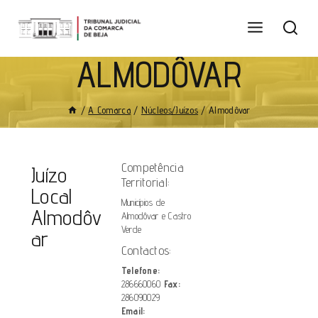
ALMODÔVAR
/
A Comarca
/
Núcleos/Juízos
/
Almodôvar
Competência
Juízo
Territorial:
Local
Municípios de
Almodôv
Almodôvar e Castro
Verde
ar
Contactos:
Telefone:
286660060
Fax:
286090029
Email: