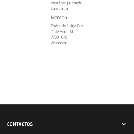
almodovar.judicial@tri
bunais.org.pt
Morada:
Palácio da Justiça Rua
1º de Maio, R/C
7700 -078
Almodôvar
CONTACTOS