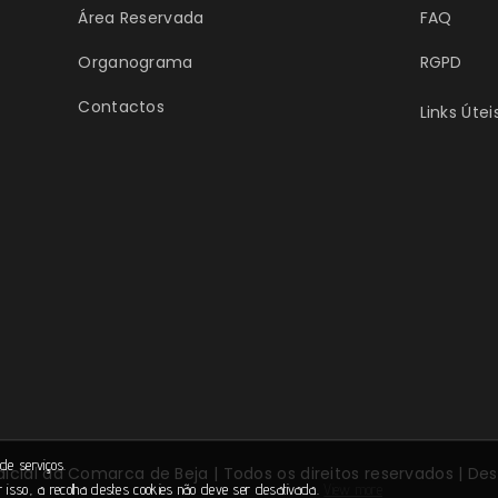
Área Reservada
FAQ
Organograma
RGPD
Contactos
Links Útei
de serviços.
dicial da Comarca de Beja | Todos os direitos reservados | De
r isso, a recolha destes cookies não deve ser desativada.
View more