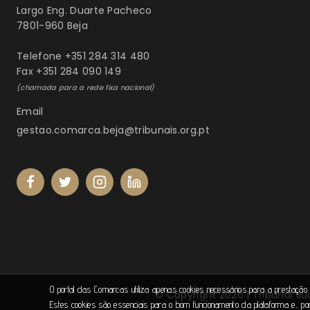
Largo Eng. Duarte Pacheco
7801-960 Beja
Telefone +351 284 314 480
Fax +351 284 090 149
(chamada para a rede fixa nacional)
Email
gestao.comarca.beja@tribunais.org.pt
O portal das Comarcas utiliza apenas cookies necessários para a prestação 
© Copyright 2026 | Tribunal Ju
Estes cookies são essenciais para o bom funcionamento da plataforma e, po