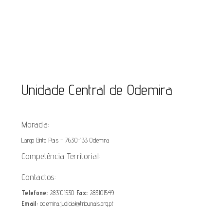
Unidade Central de Odemira
Morada:
Largo Brito Pais - 7630-133 Odemira
Competência Territorial:
Contactos:
Telefone:
283101530
Fax:
283101549
Email:
odemira.judicial@tribunais.org.pt