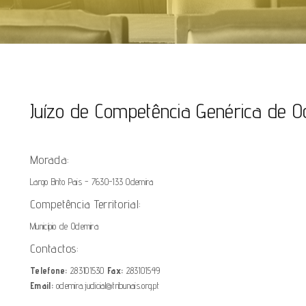
Juízo de Competência Genérica de 
Morada:
Largo Brito Pais - 7630-133 Odemira
Competência Territorial:
Município de Odemira
Contactos:
Telefone:
283101530
Fax:
283101549
Email:
odemira.judicial@tribunais.org.pt