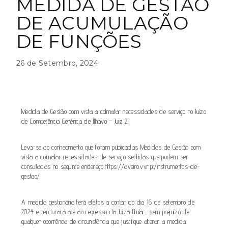
MEDIDA DE GESTÃO
DE ACUMULAÇÃO
DE FUNÇÕES
26 de Setembro, 2024
Medida de Gestão com vista a colmatar necessidades de serviço no Juízo
de Competência Genérica de Ílhavo – Juiz 2.
Leva-se ao conhecimento que foram publicadas Medidas de Gestão com
vista a colmatar necessidades de serviço sentidas que podem ser
consultadas no seguinte endereço:https://aveiro.vvr.pt/instrumentos-de-
gestao/
A medida gestionária terá efeitos a contar do dia 16 de setembro de
2024 e perdurará até ao regresso da
Juíza titular, sem prejuízo de
qualquer ocorrência de circunstância que justifique alterar a medida.