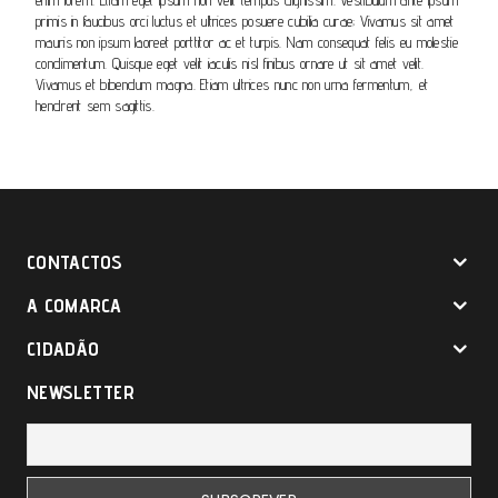
enim lorem. Etiam eget ipsum non velit tempus dignissim. Vestibulum ante ipsum
primis in faucibus orci luctus et ultrices posuere cubilia curae; Vivamus sit amet
mauris non ipsum laoreet porttitor ac et turpis. Nam consequat felis eu molestie
condimentum. Quisque eget velit iaculis nisl finibus ornare ut sit amet velit.
Vivamus et bibendum magna. Etiam ultrices nunc non urna fermentum, et
hendrerit sem sagittis.
CONTACTOS
A COMARCA
CIDADÃO
NEWSLETTER