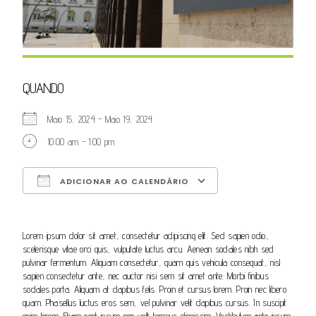
QUANDO
Maio 15, 2024 - Maio 19, 2024
10:00 am - 1:00 pm
ADICIONAR AO CALENDÁRIO
Download ICS
Google Calendar
iCalendar
Office 365
Outlook Live
Lorem ipsum dolor sit amet, consectetur adipiscing elit. Sed sapien odio,
scelerisque vitae orci quis, vulputate luctus arcu. Aenean sodales nibh sed
pulvinar fermentum. Aliquam consectetur, quam quis vehicula consequat, nisl
sapien consectetur ante, nec auctor nisi sem sit amet ante. Morbi finibus
sodales porta. Aliquam at dapibus felis. Proin et cursus lorem. Proin nec libero
quam. Phasellus luctus eros sem, vel pulvinar velit dapibus cursus. In suscipit