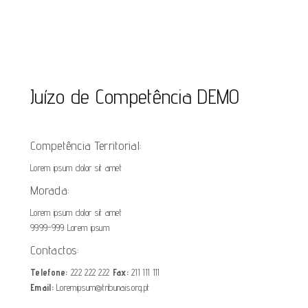
Juízo de Competência DEMO
Competência Territorial:
Lorem ipsum dolor sit amet
Morada:
Lorem ipsum dolor sit amet
9999-999 Lorem ipsum
Contactos:
Telefone:
222 222 222
Fax:
211 111 111
Email:
Loremipsum@tribunais.org.pt