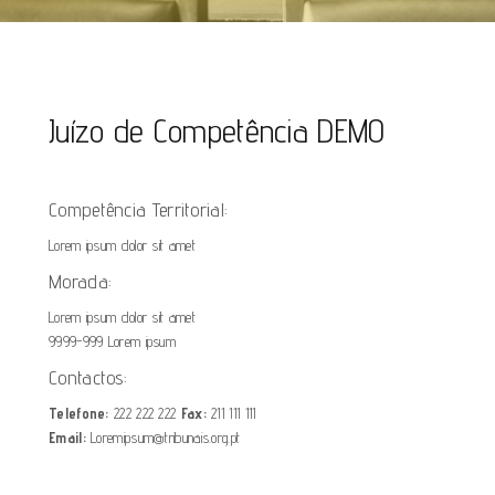
Juízo de Competência DEMO
Competência Territorial:
Lorem ipsum dolor sit amet
Morada:
Lorem ipsum dolor sit amet
9999-999 Lorem ipsum
Contactos:
Telefone:
222 222 222
Fax:
211 111 111
Email:
Loremipsum@tribunais.org.pt