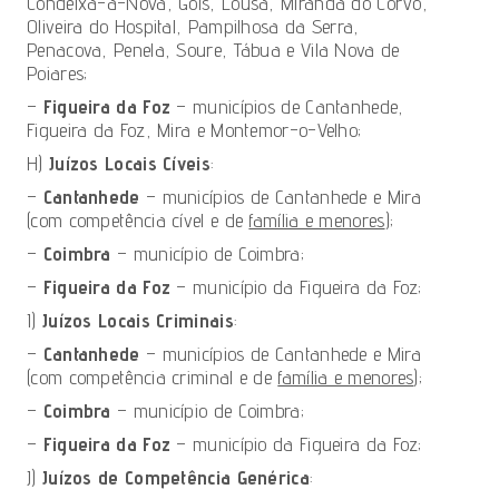
Condeixa-a-Nova, Góis, Lousã, Miranda do Corvo,
Oliveira do Hospital, Pampilhosa da Serra,
Penacova, Penela, Soure, Tábua e Vila Nova de
Poiares;
–
Figueira da Foz
– municípios de Cantanhede,
Figueira da Foz, Mira e Montemor-o-Velho;
H)
Juízos Locais Cíveis
:
–
Cantanhede
– municípios de Cantanhede e Mira
(com competência cível e de
família e menores
);
–
Coimbra
– município de Coimbra;
–
Figueira da Foz
– município da Figueira da Foz;
I)
Juízos Locais Criminais
:
–
Cantanhede
– municípios de Cantanhede e Mira
(com competência criminal e de
família e menores
);
–
Coimbra
– município de Coimbra;
–
Figueira da Foz
– município da Figueira da Foz;
J)
Juízos de Competência Genérica
: