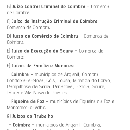
B)
Juízo Central Criminal de Coimbra
– Comarca
de Coimbra;
C)
Juízo de Instrução Criminal de Coimbra
–
Comarca de Coimbra;
D)
Juízo de Comércio de Coimbra
– Comarca de
Coimbra;
E)
Juízo de Execução de Soure
– Comarca de
Coimbra;
F)
Juízos da Família e Menores
:
–
Coimbra –
municípios de Arganil, Coimbra,
Condeixa-a-Nova, Góis, Lousã, Miranda do Corvo,
Pampilhosa da Serra, Penacova, Penela, Soure,
Tábua e Vila Nova de Poiares;
–
Figueira da Foz –
municípios de Figueira da Foz e
Montemor-o-Velho;
G)
Juízos do Trabalho
:
–
Coimbra
– municípios de Arganil, Coimbra,