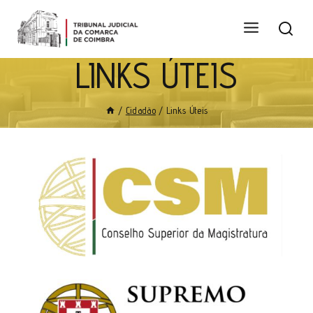
LINKS ÚTEIS
/
Cidadão
/
Links Úteis