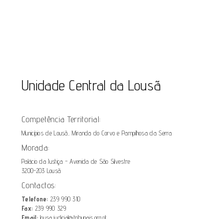
Unidade Central da Lousã
Competência Territorial:
Municípios de Lousã, Miranda do Corvo e Pampilhosa da Serra
Morada:
Palácio da Justiça - Avenida de São Silvestre
3200-203 Lousã
Contactos:
Telefone:
239 990 310
Fax:
239 990 329
Email:
lousa.judicial@tribunais.org.pt