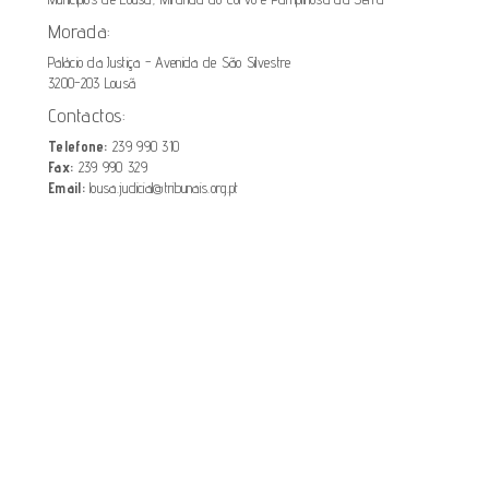
Morada:
Palácio da Justiça - Avenida de São Silvestre
3200-203 Lousã
Contactos:
Telefone:
239 990 310
Fax:
239 990 329
Email:
lousa.judicial@tribunais.org.pt