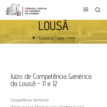
LOUSÃ
/
A Comarca
/
Juízos
/
Lousã
Juízo de Competência Genérica
da Lousã - J1 e J2
Competência Territorial:
Municípios de Lousã, Miranda do Corvo e Pampilhosa da Serra