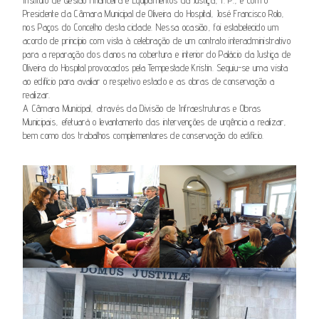
Instituto de Gestão Financeira e Equipamentos da Justiça, I. P., e com o
Presidente da Câmara Municipal de Oliveira do Hospital, José Francisco Rolo,
nos Paços do Concelho desta cidade. Nessa ocasião, foi estabelecido um
acordo de princípio com vista à celebração de um contrato interadministrativo
para a reparação dos danos na cobertura e interior do Palácio da Justiça de
Oliveira do Hospital provocados pela Tempestade Kristin. Seguiu-se uma visita
ao edifício para avaliar o respetivo estado e as obras de conservação a
realizar.
A Câmara Municipal, através da Divisão de Infraestruturas e Obras
Municipais, efetuará o levantamento das intervenções de urgência a realizar,
bem como dos trabalhos complementares de conservação do edifício.