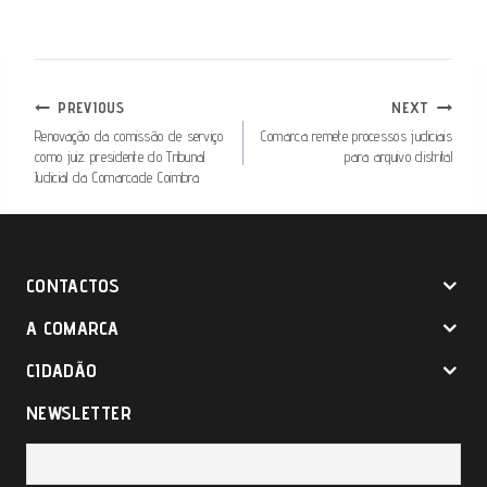
NAVEGAÇÃO
PREVIOUS
NEXT
DE
Renovação da comissão de serviço
Comarca remete processos judiciais
como juiz presidente do Tribunal
para arquivo distrital
ARTIGOS
Judicial da Comarcade Coimbra
CONTACTOS
A COMARCA
CIDADÃO
NEWSLETTER