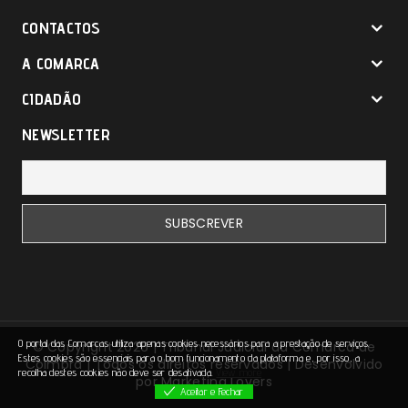
CONTACTOS
A COMARCA
CIDADÃO
NEWSLETTER
O portal das Comarcas utiliza apenas cookies necessários para a prestação de serviços.
© Copyright 2026 | Tribunal Judicial da Comarca de
Estes cookies são essenciais para o bom funcionamento da plataforma e, por isso, a
Coimbra | Todos os direitos reservados | Desenvolvido
recolha destes cookies não deve ser desativada.
View more
por
Marketing Lovers
Aceitar e Fechar