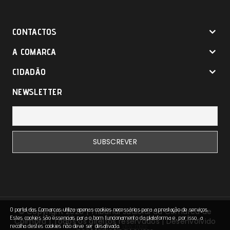
CONTACTOS
A COMARCA
CIDADÃO
NEWSLETTER
O portal das Comarcas utiliza apenas cookies necessários para a prestação de serviços.
© Copyright 2026 | Tribunal Judicial da Comarca de
Estes cookies são essenciais para o bom funcionamento da plataforma e, por isso, a
Coimbra | Todos os direitos reservados | Desenvolvido
recolha destes cookies não deve ser desativada.
View more