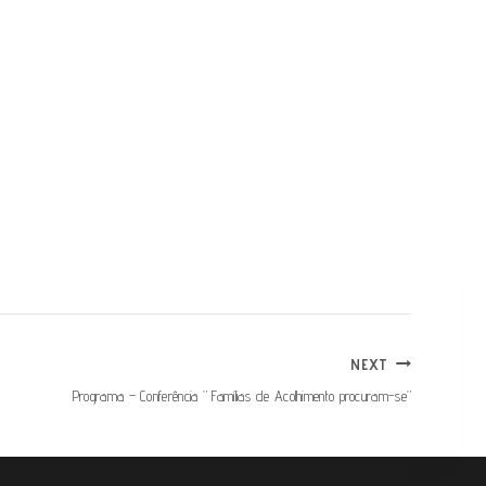
NEXT
Programa – Conferência ” Famílias de Acolhimento procuram-se”