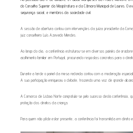
do Conselho Superior da Magistratura e da Câmara Municipal de Loures. O eve
segurança social, e membros da sociedade civil.
A sessão de abertura contou com intervenções da juíza presidente da Comar
juiz conselheiro Luís Azevedo Mendes.
Ao longo do dia, a conferência estruturou-se em diversos painéis de oradore
acolhimento familiar em Portugal, procurando respostas concretas para o dire
Durante a tarde o painel da mesa redonda contou com a moderação especia
A sua participação enriqueceu o debate, trazendo uma voz de grande alcanc
A Comarca de Lisboa Norte congratula-se pelo sucesso desta conferência, q
proteção dos direitos da criança.
Para quem não pôde estar presente, a conferência foi transmitida em direto e 