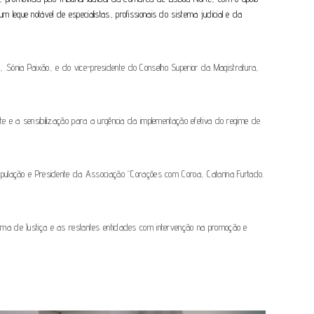
eque notável de especialistas, profissionais do sistema judicial e da
Sónia Paixão, e do vice-presidente do Conselho Superior da Magistratura,
e e a sensibilização para a urgência da implementação efetiva do regime de
lação e Presidente da Associação “Corações com Coroa, Catarina Furtado.
ema de Justiça e as restantes entidades com intervenção na promoção e