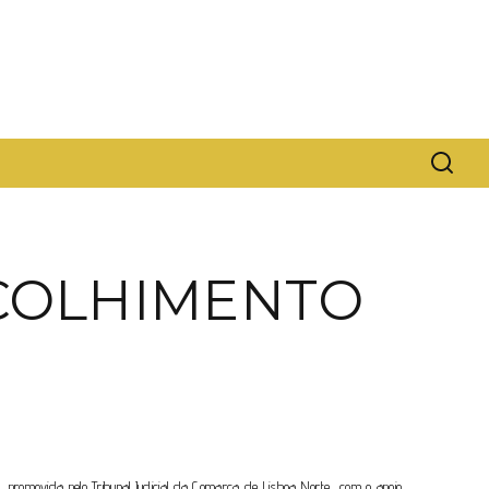
ACOLHIMENTO
 promovida pelo Tribunal Judicial da Comarca de Lisboa Norte, com o apoio