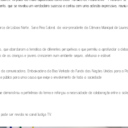
nto, que se revelou um verdadeiro sucesso e contou com uma adesão expressiva, reuniu um l
ca de Lisboa Norte, Sara Pina Cabral, da vice-presidente da Câmara Municipal de Loures, 
s, que abordaram a temática de diferentes perspetivas o que permitiu a aprofundar o debat
ito de as crianças e jovens crescerem num ambiente seguro, afetuoso e estável.
l da comunicadora, Embaixadora da Boa Vontade do Fundo das Nações Unidas para a Popu
e público para uma causa que exige o envolvimento de toda a sociedade
ue demonstrou a pertinência do tema e reforçou a necessidade de colaboração entre o sist
pode ser revista no canal Justiça TV.