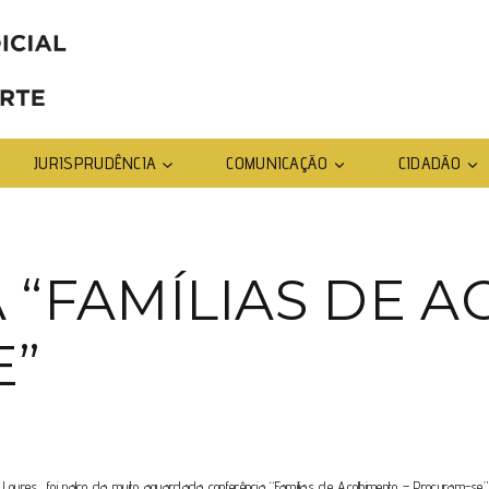
JURISPRUDÊNCIA
COMUNICAÇÃO
CIDADÃO
 “FAMÍLIAS DE 
E”
 Loures, foi
palco da muito aguardada conferência “Famílias de Acolhimento – Procuram-se”,