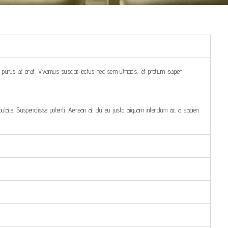
m purus at erat. Vivamus suscipit lectus nec sem ultricies, et pretium sapien
ulputate. Suspendisse potenti. Aenean at dui eu justo aliquam interdum ac a sapien.