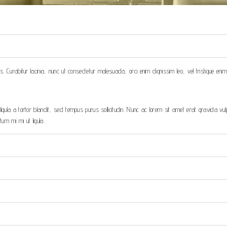
is. Curabitur lacinia, nunc ut consectetur malesuada, orci enim dignissim leo, vel tristique eni
ligula a tortor blandit, sed tempus purus sollicitudin. Nunc ac lorem sit amet erat gravida v
um mi mi ut ligula.