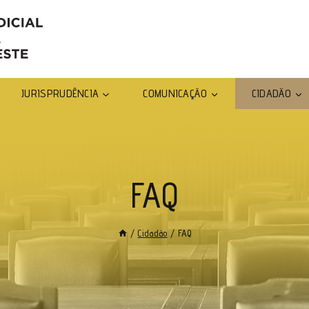
JURISPRUDÊNCIA
COMUNICAÇÃO
CIDADÃO
FAQ
/
Cidadão
/
FAQ