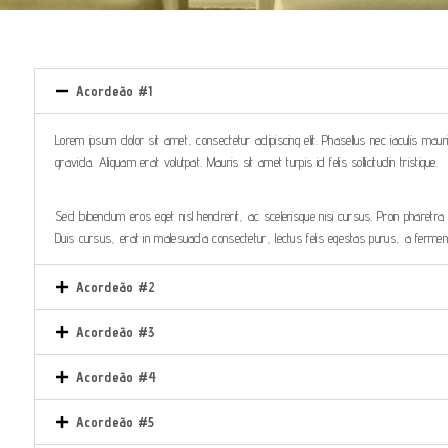
Acordeão #1
Lorem ipsum dolor sit amet, consectetur adipiscing elit. Phasellus nec iaculis maur
gravida. Aliquam erat volutpat. Mauris sit amet turpis id felis sollicitudin tristique.
Sed bibendum eros eget nisl hendrerit, ac scelerisque nisi cursus. Proin pharetra 
Duis cursus, erat in malesuada consectetur, lectus felis egestas purus, a ferment
Acordeão #2
Acordeão #3
Acordeão #4
Acordeão #5