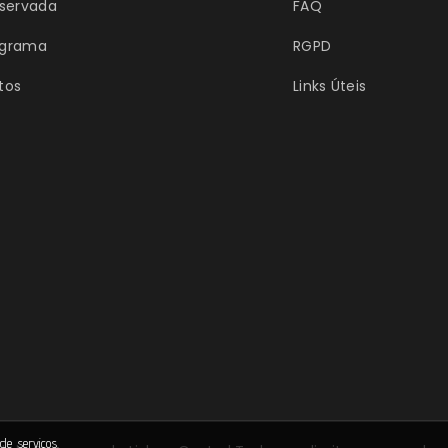
eservada
FAQ
grama
RGPD
tos
Links Úteis
de serviços.