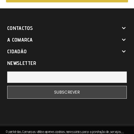
CONTACTOS
A COMARCA
CIDADÃO
NEWSLETTER
O portal das Comarcas utiliza apenas cookies necessários para a prestação de serviços.
© Copyright 2026 | Tribunal Juducial da Comarca de