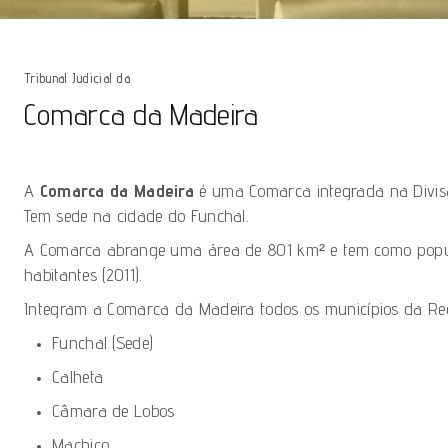
Tribunal Judicial da
Comarca da Madeira
A
Comarca da Madeira
é uma
Comarca
integrada na
Divi
Tem sede na cidade do
Funchal
.
A Comarca abrange uma área de 801 km² e tem como popu
habitantes (2011).
Integram a Comarca da Madeira todos os
municípios
da
Re
Funchal
(Sede)
Calheta
Câmara de Lobos
Machico