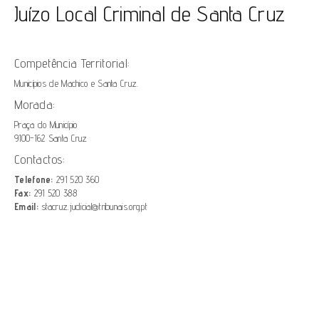
Juízo Local Criminal de Santa Cruz
Competência Territorial:
Municípios de Machico e Santa Cruz.
Morada:
Praça do Município
9100-162 Santa Cruz
Contactos:
Telefone:
291 520 360
Fax:
291 520 388
Email:
stacruz.judicial@tribunais.org.pt