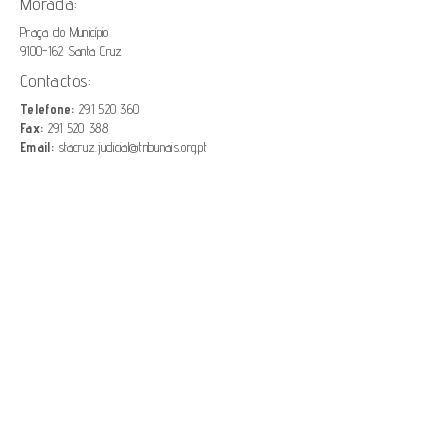
Morada:
Praça do Município
9100-162 Santa Cruz
Contactos:
Telefone:
291 520 360
Fax:
291 520 388
Email:
stacruz.judicial@tribunais.org.pt