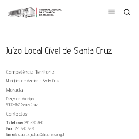
Juízo Local Cível de Santa Cruz
Competência Territorial:
Municípios de Machico e Santa Cruz.
Morada:
Praça do Município
9100-162 Santa Cruz
Contactos:
Telefone:
291 520 360
Fax:
291 520 388
Email:
stacruz.judicial@tribunais.org.pt