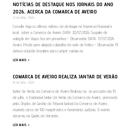
NOTÍCIAS DE DESTAQUE NOS JORNAIS DO ANO
2026, ACERCA DA COMARCA DE AVEIRO
21 de Julho, 2026
Consulte Aqui as últimas notícias de destaque na Imprensa Nacional e
local, sobre a Comarca de Aveiro: DATA: 20/07/2026 Suspeito de
violação em Vagos fica em preventiva – Observador DATA: 17/07/2026
Aveiro. Prisão para alegado cabecilha de rede de tráfico – Observador PJ
deteve cidadão brasileiro para cumprir cadeia no
LER MAIS +
COMARCA DE AVEIRO REALIZA JANTAR DE VERÃO
16 de Julho, 2026
Jantar de Verão da Comarca de Aveiro Realizou-se, no passado dia 10
de julho, o tradicional Jantar de Verão da Comarca de Aveiro, promovido
pelos Órgãos de Gestão do Tribunal Judicial da Comarca de Aveiro,
reunindo cerca de 100 magistrados e funcionários judiciais. O evento
decorreu na Quinta da Varanda,
LER MAIS +