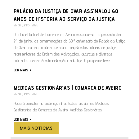
PALÁCIO DA JUSTIÇA DE OVAR ASSINALOU 60
ANOS DE HISTÓRIA AO SERVIÇO DA JUSTIÇA
26 de Junho, 2026
O Tribunal Judicial da Comarca de Aveiro associou-se, no passado dia
24 de junho, às comemorações do 60.º aniversário do Palácio da Justiça
de Ovar, numa cerimónia que reuniu magistrados, oficiais de justiça,
representantes da Ordem dos Advogados, autarcas e diversas
entidades ligadas à administração da Justiça. O programa teve
LER MAIS +
MEDIDAS GESTIONÁRIAS | COMARCA DE AVEIRO
26 de Junho, 2026
Poderá consultar no endereço infra, todas as últimas Medidas
Gestionárias da Comarca de Aveiro: Medidas Gestionárias
LER MAIS +
MAIS NOTÍCIAS