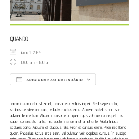
QUANDO
Junho 1, 2024
10:00 am - 1:00 pm
ADICIONAR AO CALENDÁRIO
Download ICS
Google Calendar
iCalendar
Office 365
Outlook Live
Lorem ipsum dolor sit amet, consectetur adipiscing elit. Sed sapien odio,
scelerisque vitae orci quis, vulputate luctus arcu. Aenean sodales nibh sed
pulvinar fermentum. Aliquam consectetur, quam quis vehicula consequat, nisl
sapien consectetur ante, nec auctor nisi sem sit amet ante. Morbi finibus
sodales porta. Aliquam at dapibus felis. Proin et cursus lorem. Proin nec libero
quam. Phasellus luctus eros sem, vel pulvinar velit dapibus cursus. In suscipit