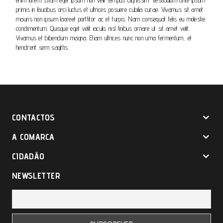
enim lorem. Etiam eget ipsum non velit tempus dignissim. Vestibulum ante ipsum
primis in faucibus orci luctus et ultrices posuere cubilia curae; Vivamus sit amet
mauris non ipsum laoreet porttitor ac et turpis. Nam consequat felis eu molestie
condimentum. Quisque eget velit iaculis nisl finibus ornare ut sit amet velit.
Vivamus et bibendum magna. Etiam ultrices nunc non urna fermentum, et
hendrerit sem sagittis.
CONTACTOS
A COMARCA
CIDADÃO
NEWSLETTER