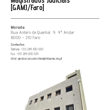
Magistrados Judiciais
[GAMJ/Faro]
Morada
Rua Antero de Quental, 9, 4.º Andar
8000 – 210 Faro
Contactos
Telefone: +351 289 830 000
Fax: +351 289 830 029
eMail:
geral.assessores.faro@tribunais.org.pt