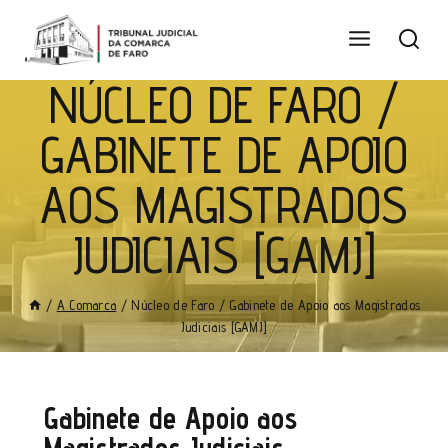
NÚCLEO DE FARO /
GABINETE DE APOIO
AOS MAGISTRADOS
JUDICIAIS [GAMJ]
/
A Comarca
/
Núcleo de Faro / Gabinete de Apoio aos Magistrados
Judiciais [GAMJ]
Gabinete de Apoio aos