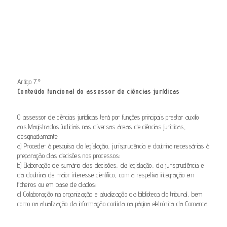
Artigo 7.º
Conteúdo funcional do assessor de ciências jurídicas
O assessor de ciências jurídicas terá por funções principais prestar auxílio
aos Magistrados Judiciais nas diversas áreas de ciências jurídicas,
designadamente:
a) Proceder à pesquisa da legislação, jurisprudência e doutrina necessárias à
preparação das decisões nos processos;
b) Elaboração de sumário das decisões, da legislação, da jurisprudência e
da doutrina de maior interesse científico, com a respetiva integração em
ficheiros ou em base de dados;
c) Colaboração na organização e atualização da biblioteca do tribunal, bem
como na atualização da informação contida na página eletrónica da Comarca.