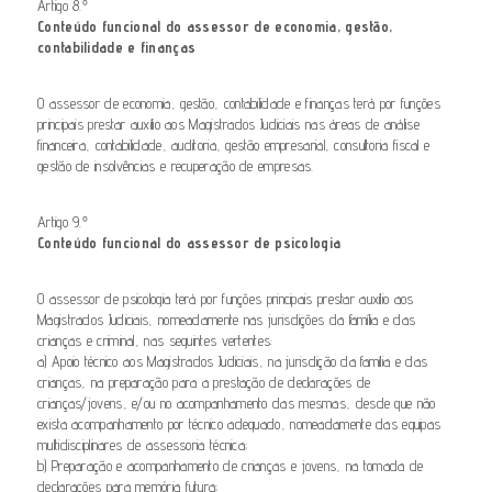
Artigo 8.º
Conteúdo funcional do assessor de economia, gestão,
contabilidade e finanças
O assessor de economia, gestão, contabilidade e finanças terá por funções
principais prestar auxílio aos Magistrados Judiciais nas áreas de análise
financeira, contabilidade, auditoria, gestão empresarial, consultoria fiscal e
gestão de insolvências e recuperação de empresas.
Artigo 9.º
Conteúdo funcional do assessor de psicologia
O assessor de psicologia terá por funções principais prestar auxílio aos
Magistrados Judiciais, nomeadamente nas jurisdições da família e das
crianças e criminal, nas seguintes vertentes:
a) Apoio técnico aos Magistrados Judiciais, na jurisdição da família e das
crianças, na preparação para a prestação de declarações de
crianças/jovens, e/ou no acompanhamento das mesmas, desde que não
exista acompanhamento por técnico adequado, nomeadamente das equipas
multidisciplinares de assessoria técnica;
b) Preparação e acompanhamento de crianças e jovens, na tomada de
declarações para memória futura;