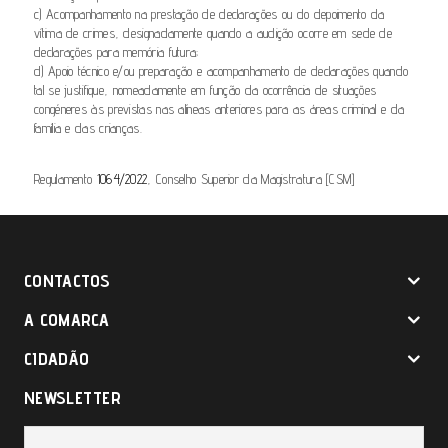
c) Acompanhamento na prestação de declarações ou do depoimento da
vítima de crimes, designadamente quando a audição ocorre em sede de
declarações para memória futura;
d) Apoio técnico e/ou preparação e acompanhamento de declarações quando
tal se justifique, nomeadamente em função da ocorrência de situações
congéneres às previstas nas alíneas anteriores para as áreas criminal e da
família e das crianças.
Regulamento
1064/2022
, Conselho Superior da Magistratura [CSM]
CONTACTOS
A COMARCA
CIDADÃO
NEWSLETTER