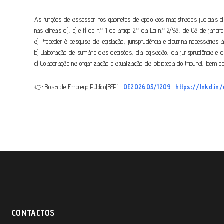
As funções de assessor nos gabinetes de apoio aos magistrados judiciais do
nas alíneas d), e) e f) do n.º 1 do artigo 2.º da Lei n.º 2/98, de 08 de janei
a) Proceder à pesquisa da legislação, jurisprudência e doutrina necessária
b) Elaboração de sumário das decisões, da legislação, da jurisprudência e da
c) Colaboração na organização e atualização da biblioteca do tribunal, bem
👉 Bolsa de Emprego Público[BEP]
OE202603/1209
https://lnkd.in
CONTACTOS