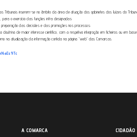
s Tribunais inserem-se no âmbito da área de atuação dos gabinetes dos Juízes do Tribunal
ro, para o exercício das funções infra designadas:
s à preparação das decisões e das promoções nos processos;
 doutrina de maior interesse científico, com a respetiva integração em ficheiros ou em ba
 como na atualização da informação contida na página “web” das Comarcas.
/eNaEs9Tc
A COMARCA
CIDADÃO