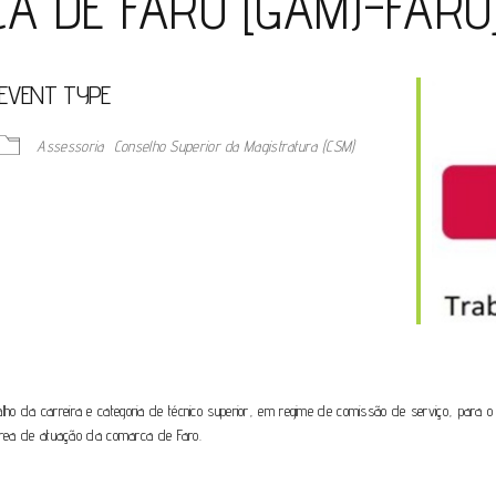
CA DE FARO [GAMJ-FARO
EVENT TYPE
Assessoria
Conselho Superior da Magistratura (CSM)
o da carreira e categoria de técnico superior, em regime de comissão de serviço, para o e
a área de atuação da comarca de Faro.