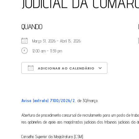
JUDICIAL DA COMAR
QUANDO
Março 31, 2026 - Abril 15, 2026
12:00 am - 11:59 pm
ADICIONAR AO CALENDÁRIO
Download ICS
Google Calendar
iCalendar
Office 365
Outlook Live
Aviso (extrato) 7100/2026/2
, de 30/março.
Abertura de procedimento concursal de recrutamento para um posto de trabalh
nos gabinetes de apoio aos magistrados judiciais dos tribunais judiciais d
Conselho Superior da Magistratura [CSM]