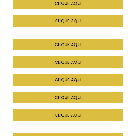
CLIQUE AQUI
CLIQUE AQUI
CLIQUE AQUI
CLIQUE AQUI
CLIQUE AQUI
CLIQUE AQUI
CLIQUE AQUI