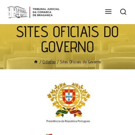
SITES OFICIAIS DO
GOVERNO
/
Cidadão
/
Sites Oficiais do Governo