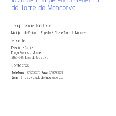
de Torre de Moncorvo
Competência Territorial:
Municípios de Freixo de Espada à Cinta e Torre de Moncorvo
Morada:
Palácio da Justiça
Praça Francisco Meireles
5160-245 Torre de Moncorvo
Contactos:
Telefone:
279200270
Fax:
279090029
Email:
tmoncorvo.judicial@tribunais.org.pt