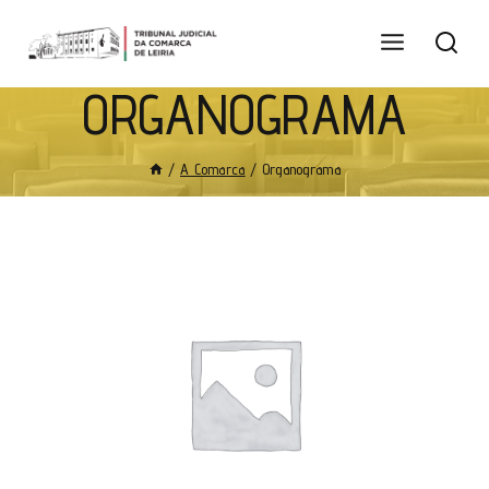
ORGANOGRAMA
/
A Comarca
/
Organograma