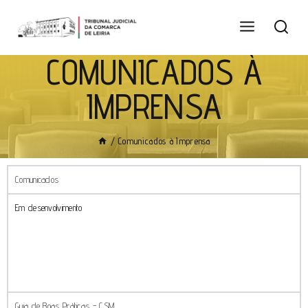
COMUNICADOS À
IMPRENSA
/
Comunicados à Imprensa
Comunicados
Em desenvolvimento
Guia de Boas Práticas - CSM