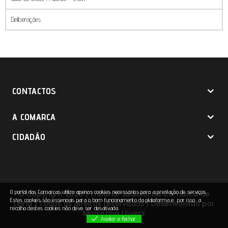
Deliberações
CONTACTOS
A COMARCA
CIDADÃO
O portal das Comarcas utiliza apenas cookies necessários para a prestação de serviços.
© Copyright 2026 | Tribunal Judicial da Comarca de
Estes cookies são essenciais para o bom funcionamento da plataforma e, por isso, a
Leiria | Todos os direitos reservados | Desenvolvido por
recolha destes cookies não deve ser desativada.
View more
Marketing Lovers
Aceitar e Fechar