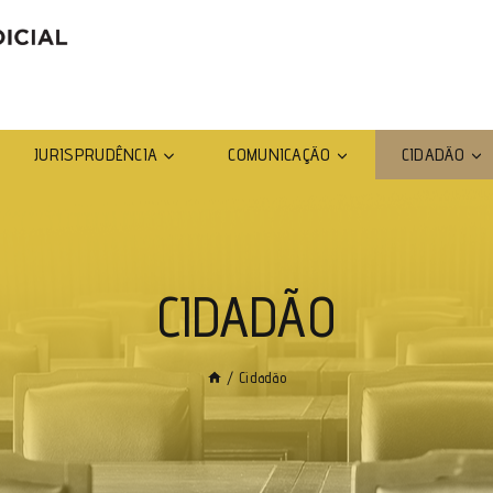
JURISPRUDÊNCIA
COMUNICAÇÃO
CIDADÃO
CIDADÃO
/
Cidadão