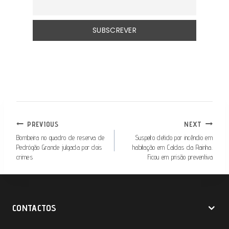
NAVEGAÇÃO
PREVIOUS
NEXT
DE
Bombeira no quadro de reserva de
Suspeito detido por incêndio em
Pedrógão Grande julgada por dois
habitação em Caldas da Rainha.
ARTIGOS
crimes
Ficou em prisão preventiva
CONTACTOS