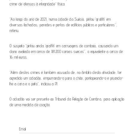
crime de ofensas à integridade” física.
“Ao longo do ano de 2021, numa cidade da Suécia, pintou ‘grafitti’ em
diversas fachadas, paredes e portas de edifícios públicos e particulares”,
referiu.
O suspeito “pintou ainda ‘graffiti’ em carruagens de comboio, causando um
dano avaliado em cerca de 181.200 coroas suecas”, o equivalente a cerca de
16 mil euros.
“Além destes crimes é também acusado de, no âmbito desta atividade, ter
agredido um cidadão, empurrando-o para o chão, pontapeando-o e pisando-
lhe a cara e o peito”, indicou a PJ.
O cidadão vai ser presente ao Tribunal da Relação de Coimbra, para aplicação
de uma medida de coação.
Email