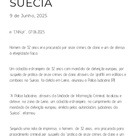
SUÉCIA
9 de Junho, 2025
in “CNN.pt”, 07.06.2025
Homem de 32 anos era procurado por onze crimes de dano e um de ofensa
à integridade física
Um cidadão estrangeiro de 32 anos com mandato de detenção europeu, por
suspeita de prática de onze crimes de dano através de ‘graffiti’ em edifícios e
comboios na Suécia, foi detido em Leiria, anunciou a Polícia Judiciária (PJ).
“A Polícia Judiciária, através da Unidade de Informação Criminal, localizou e
deteve, na zona de Leiria, um cidadão estrangeiro, no cumprimento de um
mandado de detenção europeu, emitido pelas autoridades judiciárias da
Suécia”, informou.
Segundo uma nota de imprensa, o homem, de 32 anos, era procurado para
procedimento criminal por suspeito da “prática de onze crimes de dano e um