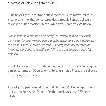
in “Alvorada.pt”, de 26 de junho de 2025
O Tribunal de Leiria aplicou hoje a prisão preventiva a um homem detido na
terça-feira, em Peniche, por suspeitas dos crimes de tráfico de droga e
detenção de arma proibida, anunciou o Ministério Público em comunicado.
“
Verificando-se a existência de perigo de continuação de actividade
criminosa, foi determinado que o arguido aguardasse os trâmites do
processo sujeito, cumulativamente, às obrigações decorrentes do
termo de identidade e residência (TIR) e em prisão preventiva
”, foi
explicado.
Quando foi detido, o suspeito tinha na sua posse e na sua residência alguns
gramas de canábis, 100 euros em dinheiro, um moinho triturador da droga e
duas balanças de precisão.
A investigação prossegue sob direção do Ministério Público do Departamento
de Investigação e Acção Penal de Peniche, coadjuvado pela PSP desta
cidade.