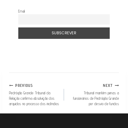
Email
NAVEGAÇÃO
PREVIOUS
NEXT
DE
Pedrógão Grande: Tribunal da
Tribunal mantém penas a
Relação confirma absolvição dos
funcionários de Pedrógão Grande
ARTIGOS
arguidos no processo dos incêndios
por desvio de fundos