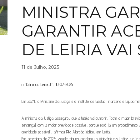
MINISTRA GA
GARANTIR ACE
DE LEIRIA VA
11 de Julho, 2025
in “Diário de Leiria.pt”, 10-07-2025
Em 2024, o Ministério da Justiça e o Instituto de Gestão Financeira e Equipa
A ministra da Justiça assegurou que a tutela vai cumprir, “com a maior brevid
sentença] com a maior brevidade possível, porque está já um procedimento
celeridade possível”, afirmou Rita Alarcão Júdice, em Leiria.
Em setembro de 2024, aquele tribunal condenou o Ministério da Justiça e o Ins