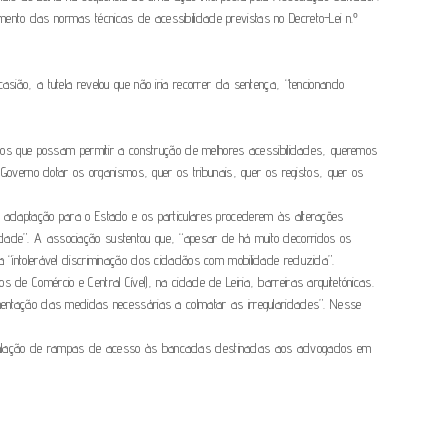
mento das normas técnicas de acessibilidade previstas no Decreto-Lei n.º
sião, a tutela revelou que não iria recorrer da sentença, “tencionando
os que possam permitir a construção de melhores acessibilidades, queremos
overno dotar os organismos, quer os tribunais, quer os registos, quer os
de adaptação para o Estado e os particulares procederem às alterações
lidade”. A associação sustentou que, “apesar de há muito decorridos os
ma “intolerável discriminação dos cidadãos com mobilidade reduzida”.
zos de Comércio e Central Cível), na cidade de Leiria, barreiras arquitetónicas.
lementação das medidas necessárias a colmatar as irregularidades”. Nesse
 instalação de rampas de acesso às bancadas destinadas aos advogados em