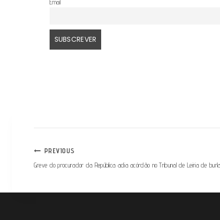
Email
NAVEGAÇÃO
PREVIOUS
Greve do procurador da República adia acórdão no Tribunal de Leiria de bu
DE
ARTIGOS