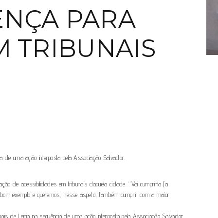
ENÇA PARA
M TRIBUNAIS
cia de uma ação interposta pela Associação Salvador.
iação de acessibilidades em tribunais daquela cidade. “Vai cumpri-la [a
um bom exemplo e queremos, nesse aspeto, também cumprir com a maior
bunais de Leiria na sequência de uma ação interposta pela Associação Salvador.