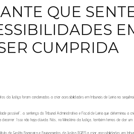
RANTE QUE SENT
SSIBILIDADES E
I SER CUMPRIDA
mentos da Justiça foram condenados a criar acessibilidades em tribunais de Leiria na sequên
ade possível”, a sentença do Tribunal Administrativo e Fiscal de Leiria que determinou a cr
 a decorrer. Isso não haja dúvida. Nós, no Ministério da Justiça, também temos de dar 
tituto de Gestão Financeira e Equipamentos da Justiça (IGJEF) a criar acessibilidades em tri