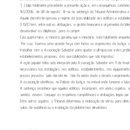
“(…) Julgo totalmente procedente a presente ação e, em consequência, conden
163/2006, de 08 de agosto”, lê-se na sentença do Tribunal Administrativo e F
Aquele decreto-lei aprovou o regime da acessibilidade aos edifícios e estabeleci
O IGFEJ tem, entre outras atribuições, a gestão financeira e orçamental do Mi
desenvolver as diligências” para a cumprir.
Esta quarta-feira, a ministra garantiu que o ministério “está totalmente empen
“Por isso, fizemos uma grande força com todos os organismos da Justiça, a
trabalhar com a Associação Salvador para ajudar a ultrapassar estes proble
estabelecimentos prisionais, das acessibilidades que são impostas”.
A ação popular tinha sido interposta pela Associação Salvador em 11 de feve
necessárias nas instalações, nos edifícios, estabelecimentos, nos equipame
prazos previstos” pelo decreto-lei, “não foi ainda dado o devido cumprimento
A associação identificou, no Palácio da Justiça, no imóvel onde funciona o Juízo
A sentença reconhece que aqueles edifícios “incumprem, em vários aspetos, a
sentido, devem “conjugar as respetivas competências e atribuições legais por 
Entre outros aspetos, o Tribunal determinou a realização de obras para a
salas de audiência ou a instalação de plataformas elevatórias.