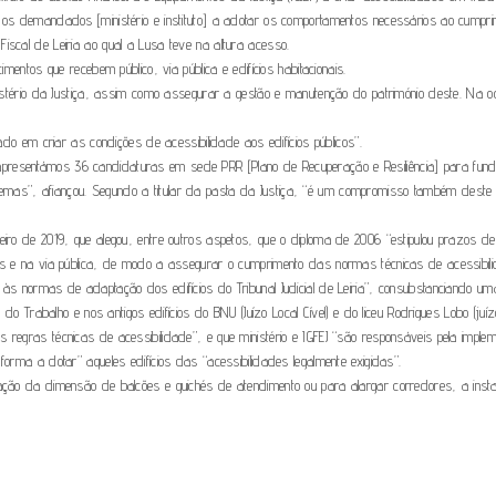
o os demandados [ministério e instituto] a adotar os comportamentos necessários ao cumpri
iscal de Leiria ao qual a Lusa teve na altura acesso.
mentos que recebem público, via pública e edifícios habitacionais.
nistério da Justiça, assim como assegurar a gestão e manutenção do património deste. Na oca
hado em criar as condições de acessibilidade aos edifícios públicos”.
presentámos 36 candidaturas em sede PRR [Plano de Recuperação e Resiliência] para fund
mas”, afiançou. Segundo a titular da pasta da Justiça, “é um compromisso também deste G
reiro de 2019, que alegou, entre outros aspetos, que o diploma de 2006 “estipulou prazos 
ntos e na via pública, de modo a assegurar o cumprimento das normas técnicas de acessibi
 às normas de adaptação dos edifícios do Tribunal Judicial de Leiria”, consubstanciando u
 do Trabalho e nos antigos edifícios do BNU (Juízo Local Cível) e do liceu Rodrigues Lobo (juí
s regras técnicas de acessibilidade”, e que ministério e IGFEJ “são responsáveis pela imp
forma a dotar” aqueles edifícios das “acessibilidades legalmente exigidas”.
lteração da dimensão de balcões e guichés de atendimento ou para alargar corredores, a