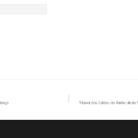
cobaça
Tribunal das Caldas da Rainha afasta