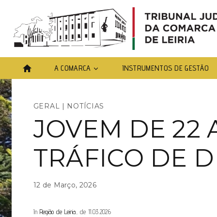
Skip
to
content
A COMARCA
INSTRUMENTOS DE GESTÃO
GERAL
|
NOTÍCIAS
JOVEM DE 22 
TRÁFICO DE 
12 de Março, 2026
In
Região de Leiria
, de 11.03.2026