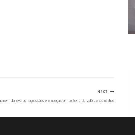
NEXT
 homem da avó por agressões e ameaças em contexto de violência doméstica