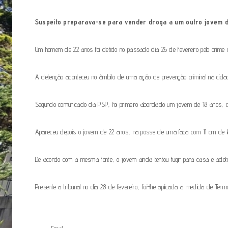
Suspeito preparava-se para vender droga a um outro jovem de
Um homem de 22 anos foi detido no passado dia 26 de fevereiro pelo crime d
A detenção aconteceu no âmbito de uma ação de prevenção criminal na cidad
Segundo comunicado da PSP, foi primeiro abordado um jovem de 18 anos, qu
Apareceu depois o jovem de 22 anos, na posse de uma faca com 11 cm de lâ
De acordo com a mesma fonte, o jovem ainda tentou fugir para casa e adot
Presente a tribunal no dia 28 de fevereiro, foi-lhe aplicada a medida de Te