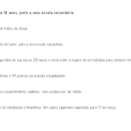
 18 anos, junto a uma escola secundária.
e tráfico de droga.
e de Leiria, junto a uma escola secundária.
e tinha na sua posse 230 euros e disse estar à espera de um indivíduo para comprar dr
mina e 99 gramas de produto estupefaciente.
ou comportamentos violentos, mas acabou por ser detido.
rmo de Identidade e Residência. Tem agora julgamento agendado para 17 de março.