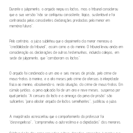
Durante o julgamento, o arguido negou os factos, mas o tribunal considerou
que a sua versão “não se configurou consistente, lógica, sustentável e foi
contrariada pelas consistentes declarações prestadas pela menor em
memória futura”.
Pelo contrário, a juíza sublinhou que o depoimento da menor mereceu a
“credibilidade do tribunal”, assim como a do menino. O tribunal levou ainda em
consideração as declarações de outras testemunhas, incluindo colegas, em
sede de julgamento, que “corroboram os factos”.
O arguido foi condenado a um ano e seis meses de prisão, pelo crime de
maus-tratos à menina, e a oito meses pelo crime de ofensas à integridade
física ao menino, absolvendo-o, nesta situação, do crime de maus-tratos. Em
cúmulo jurídico, a pena aplicada foi de um ano e nove meses, suspensa por
igual período. “A censura do facto e a ameaça da pena de prisão” são
suficientes “para afastar arguido de factos semelhantes”, justificou a juíza.
A magistrada acrescentou que o comportamento do professor foi
“desrespeitoso”, “comprometeu a auto-estima e a dignidades” dos menores.