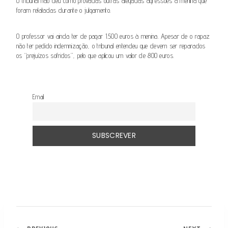
O tribunal não deu como provadas outras alegadas agressões à menina que
foram relatadas durante o julgamento.
O professor vai ainda ter de pagar 1.500 euros à menina. Apesar de o rapaz
não ter pedido indemnização, o tribunal entendeu que devem ser reparados
os “prejuízos sofridos”, pelo que aplicou um valor de 800 euros.
Email