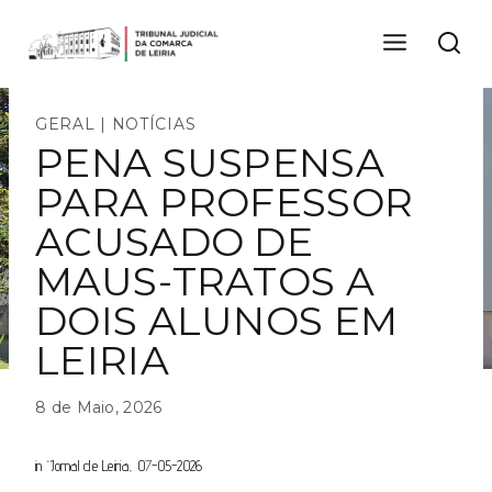
Skip
to
content
GERAL
|
NOTÍCIAS
PENA SUSPENSA
PARA PROFESSOR
ACUSADO DE
MAUS-TRATOS A
DOIS ALUNOS EM
LEIRIA
8 de Maio, 2026
in “Jornal de Leiria, 0
7
-05-2026