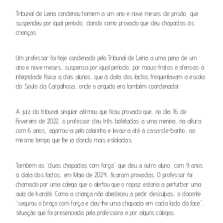
Tribunal de Leiria condenou homem a um ano e nove meses de prisão, que
suspendeu por igual período, dando como provado que deu chapadas às
crianças
Um professor foi hoje condenado pelo Tribunal de Leiria a uma pena de um
ano e nove meses, suspensa por igual período, por maus-tratos e ofensas à
integridade física a dois alunos, que à data dos factos frequentavam a escola
do Souto da Carpalhosa, onde o arguido era também coordenador.
A juíz do tribunal singular afirmou que ficou provado que, no dia 16 de
Fevereiro de 2022, o professor deu três bofetadas a uma menina, na altura
com 6 anos, agarrou-a pelo colarinho e levou-a até à casa-de-banho, ao
mesmo tempo que lhe ia dando mais estaladas.
Também as “duas chapadas com força” que deu a outro aluno, com 9 anos
à data dos factos, em Maio de 2024, ficaram provadas. O professor foi
chamado por uma colega que o alertou que o rapaz estaria a perturbar uma
aula de karaté. Como a criança não obedeceu a pedir desculpas, o docente
“segurou o braço com força e deu-lhe uma chapada em cada lado da face”,
situação que foi presenciada pela professora e por alguns colegas.