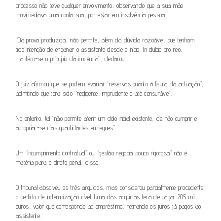
processo não teve qualquer envolvimento, observando que a sua mãe
movimentava uma conta sua, por estar em insolvência pessoal.
“Da prova produzida, não permite, além da dúvida razoável, que tenham
tido intenção de enganar o assistente desde o início. In dubio pro reo,
mantém-se o princípio da inocência”, declarou.
O juiz afirmou que se podem levantar “reservas quanto à lisura da actuação”,
admitindo que terá sido “negligente, imprudente e até censurável”.
No entanto, tal “não permite aferir um dolo inicial existente, de não cumprir e
apropriar-se das quantidades entregues”.
Um “incumprimento contratual” ou “gestão negocial pouco rigorosa” não é
matéria para o direito penal, disse.
O tribunal absolveu os três arguidos, mas considerou parcialmente procedente
o pedido de indemnização cível. Uma das arguidas terá de pagar 205 mil
euros, valor que corresponde ao empréstimo, retirando os juros já pagos ao
assistente.