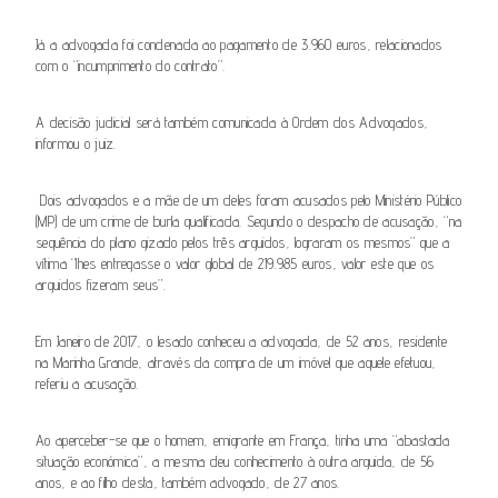
Já a advogada foi condenada ao pagamento de 3.960 euros, relacionados
com o “incumprimento do contrato”.
A decisão judicial será também comunicada à Ordem dos Advogados,
informou o juiz.
Dois advogados e a mãe de um deles foram acusados pelo Ministério Público
(MP) de um crime de burla qualificada. Segundo o despacho de acusação, “na
sequência do plano gizado pelos três arguidos, lograram os mesmos” que a
vítima “lhes entregasse o valor global de 219.985 euros, valor este que os
arguidos fizeram seus”.
Em Janeiro de 2017, o lesado conheceu a advogada, de 52 anos, residente
na Marinha Grande, através da compra de um imóvel que aquele efetuou,
referiu a acusação.
Ao aperceber-se que o homem, emigrante em França, tinha uma “abastada
situação económica”, a mesma deu conhecimento à outra arguida, de 56
anos, e ao filho desta, também advogado, de 27 anos.