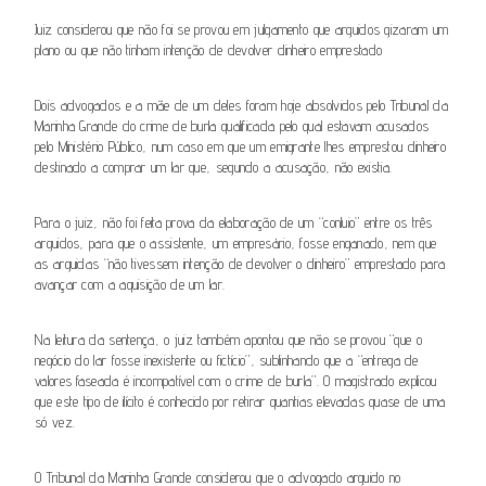
Juiz considerou que não foi se provou em julgamento que arguidos gizaram um
plano ou que não tinham intenção de devolver dinheiro emprestado
Dois advogados e a mãe de um deles foram hoje absolvidos pelo Tribunal da
Marinha Grande do crime de burla qualificada pelo qual estavam acusados
pelo Ministério Público, num caso em que um emigrante lhes emprestou dinheiro
destinado a comprar um lar que, segundo a acusação, não existia.
Para o juiz, não foi feita prova da elaboração de um “conluio” entre os três
arguidos, para que o assistente, um empresário, fosse enganado, nem que
as arguidas “não tivessem intenção de devolver o dinheiro” emprestado para
avançar com a aquisição de um lar.
Na leitura da sentença, o juiz também apontou que não se provou “que o
negócio do lar fosse inexistente ou fictício”, sublinhando que a “entrega de
valores faseada é incompatível com o crime de burla”. O magistrado explicou
que este tipo de ilícito é conhecido por retirar quantias elevadas quase de uma
só vez.
O Tribunal da Marinha Grande considerou que o advogado arguido no