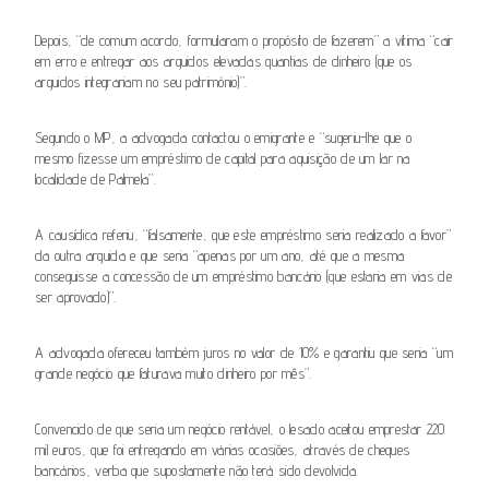
Depois, “de comum acordo, formularam o propósito de fazerem” a vítima “cair
em erro e entregar aos arguidos elevadas quantias de dinheiro (que os
arguidos integrariam no seu património)”.
Segundo o MP, a advogada contactou o emigrante e “sugeriu-lhe que o
mesmo fizesse um empréstimo de capital para aquisição de um lar na
localidade de Palmela”.
A causídica referiu, “falsamente, que este empréstimo seria realizado a favor”
da outra arguida e que seria “apenas por um ano, até que a mesma
conseguisse a concessão de um empréstimo bancário (que estaria em vias de
ser aprovado)”.
A advogada ofereceu também juros no valor de 10% e garantiu que seria “um
grande negócio que faturava muito dinheiro por mês”.
Convencido de que seria um negócio rentável, o lesado aceitou emprestar 220
mil euros, que foi entregando em várias ocasiões, através de cheques
bancários, verba que supostamente não terá sido devolvida.