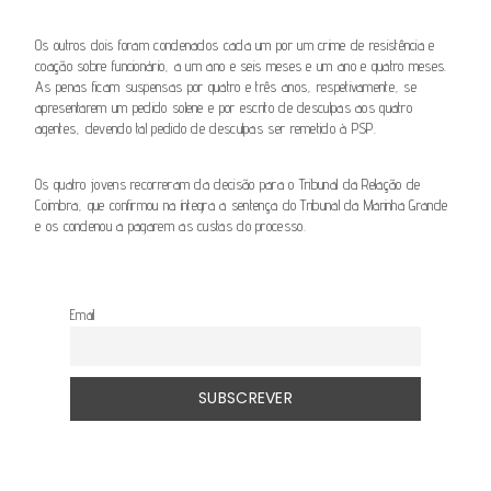
Os outros dois foram condenados cada um por um crime de resistência e
coação sobre funcionário, a um ano e seis meses e um ano e quatro meses.
As penas ficam suspensas por quatro e três anos, respetivamente, se
apresentarem um pedido solene e por escrito de desculpas aos quatro
agentes, devendo tal pedido de desculpas ser remetido à PSP.
Os quatro jovens recorreram da decisão para o Tribunal da Relação de
Coimbra, que confirmou na íntegra a sentença do Tribunal da Marinha Grande
e os condenou a pagarem as custas do processo.
Email