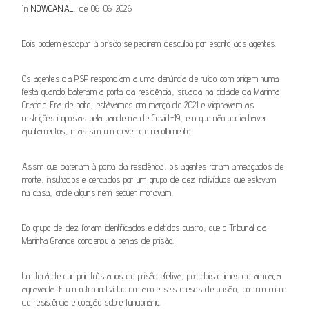
In
NOWCANAL
, de 06-06-2026
Dois podem escapar à prisão se pedirem desculpa por escrito aos agentes.
Os agentes da PSP respondiam a uma denúncia de ruído com origem numa
festa quando bateram à porta da residência, situada na cidade da Marinha
Grande. Era de noite, estávamos em março de 2021 e vigoravam as
restrições impostas pela pandemia de Covid-19, em que não podia haver
ajuntamentos, mas sim um dever de recolhimento.
Assim que bateram à porta da residência, os agentes foram ameaçados de
morte, insultados e cercados por um grupo de dez indivíduos que estavam
na casa, onde alguns nem sequer moravam.
Do grupo de dez foram identificados e detidos quatro, que o Tribunal da
Marinha Grande condenou a penas de prisão.
Um terá de cumprir três anos de prisão efetiva, por dois crimes de ameaça
agravada. E um outro indivíduo um ano e seis meses de prisão, por um crime
de resistência e coação sobre funcionário.