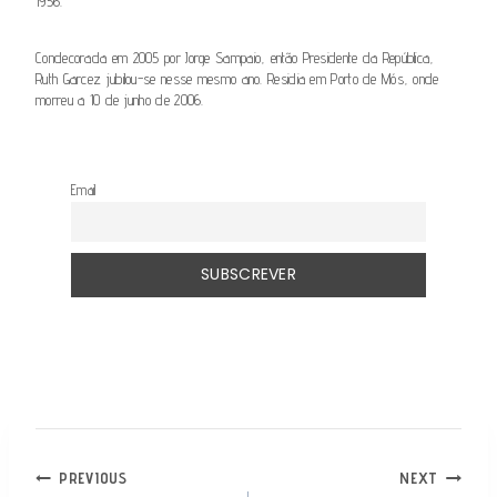
1956.
Condecorada em 2005 por Jorge Sampaio, então Presidente da República,
Ruth Garcez jubilou-se nesse mesmo ano. Residia em Porto de Mós, onde
morreu a 10 de junho de 2006.
Email
NAVEGAÇÃO
PREVIOUS
NEXT