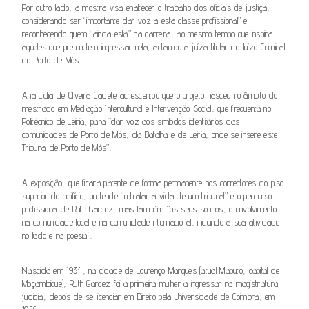
Por outro lado, a mostra visa enaltecer o trabalho dos oficiais de justiça,
considerando ser “importante dar voz a esta classe profissional” e
reconhecendo quem “ainda está” na carreira, ao mesmo tempo que inspira
aqueles que pretendem ingressar nela, adiantou a juíza titular do Juízo Criminal
de Porto de Mós.
Ana Lídia de Oliveira Cadete acrescentou que o projeto nasceu no âmbito do
mestrado em Mediação Intercultural e Intervenção Social, que frequenta no
Politécnico de Leiria, para “dar voz aos símbolos identitários das
comunidades de Porto de Mós, da Batalha e de Leiria, onde se insere este
Tribunal de Porto de Mós”.
A exposição, que ficará patente de forma permanente nos corredores do piso
superior do edifício, pretende “retratar a vida de um tribunal” e o percurso
profissional de Ruth Garcez, mas também “os seus sonhos, o envolvimento
na comunidade local e na comunidade internacional, incluindo a sua atividade
no fado e na poesia”.
Nascida em 1934, na cidade de Lourenço Marques (atual Maputo, capital de
Moçambique), Ruth Garcez foi a primeira mulher a ingressar na magistratura
judicial, depois de se licenciar em Direito pela Universidade de Coimbra, em