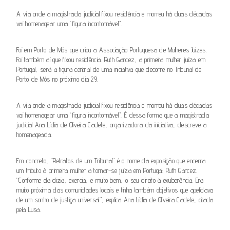
A vila onde a magistrada judicial fixou residência e morreu há duas décadas
vai homenagear uma “figura incontornável”.
Foi em Porto de Mós que criou a Associação Portuguesa de Mulheres Juízes.
Foi também aí que fixou residência. Ruth Garcez, a primeira mulher juíza em
Portugal, será a figura central de uma iniciativa que decorre no Tribunal de
Porto de Mós no próximo dia 29.
A vila onde a magistrada judicial fixou residência e morreu há duas décadas
vai homenagear uma “figura incontornável”. É dessa forma que a magistrada
judicial Ana Lídia de Oliveira Cadete, organizadora da iniciativa, descreve a
homenageada.
Em concreto, “Retratos de um Tribunal” é o nome da exposição que encerra
um tributo à primeira mulher a tornar-se juíza em Portugal: Ruth Garcez.
“Conforme ela dizia, exercia, e muito bem, o seu direito à exuberância. Era
muito próxima das comunidades locais e tinha também objetivos que apelidava
de um sonho de justiça universal”, explica Ana Lídia de Oliveira Cadete, citada
pela Lusa.