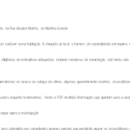
e, na Rua Januário Martins, na Marinha Grande.
um cadáver numa habitação. À chegada ao local, o homem, de nacionalidade estrangeira, e
iligências de emergência adequadas, incluindo manobras de reanimação, não tendo sido poss
matomas no corpo e na cabeça da vítima, algumas aparentemente recentes, circunstância
 ouvidos enquanto testemunhas”, tendo a PSP recolhido informações que apontam para a exist
ossegue agora a investigação.
e será submetido aos competentes exames periciais que permitirão apurar as circunstâncias