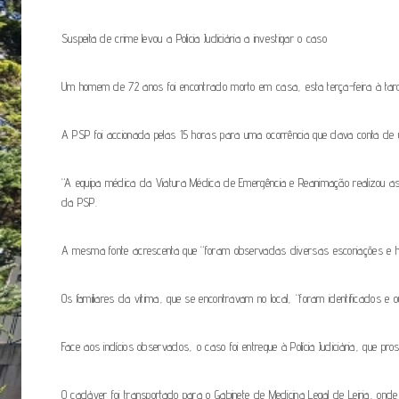
Suspeita de crime levou a Policia Judiciária a investigar o caso
Um homem de 72 anos foi encontrado morto em casa, esta terça-feira à tard
A PSP foi accionada pelas 15 horas para uma ocorrência que dava conta de 
“A equipa médica da Viatura Médica de Emergência e Reanimação realizou as d
da PSP.
A mesma fonte acrescenta que “foram observadas diversas escoriações e he
Os familiares da vítima, que se encontravam no local, “foram identificados e
Face aos indícios observados, o caso foi entregue à Polícia Judiciária, que pr
O cadáver foi transportado para o Gabinete de Medicina Legal de Leiria, ond