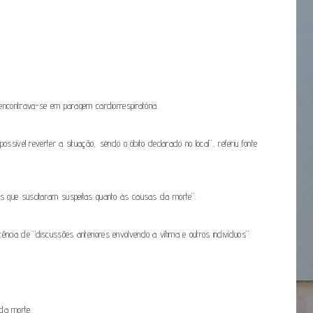
ncontrava-se em paragem cardiorrespiratória.
ível reverter a situação, sendo o óbito declarado no local”, referiu fonte
s que suscitaram suspeitas quanto às causas da morte”.
ência de “discussões anteriores envolvendo a vítima e outros indivíduos”.
 da morte.