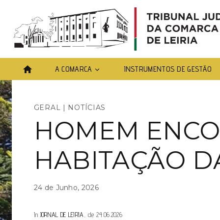
Skip
to
content
A COMARCA
INSTRUMENTOS DE GESTÃO
GERAL
|
NOTÍCIAS
HOMEM ENCO
HABITAÇÃO D
24 de Junho, 2026
In
JORNAL DE LEIRIA
, de 24.06.2026