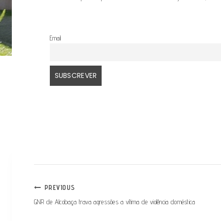
Email
NAVEGAÇÃO
PREVIOUS
GNR de Alcobaça trava agressões a vítima de violência doméstica