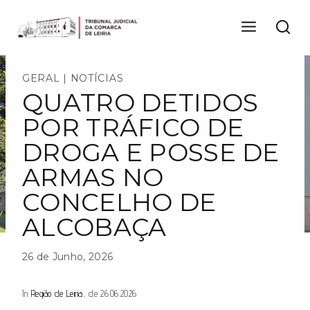
Skip
to
content
GERAL
|
NOTÍCIAS
QUATRO DETIDOS
POR TRÁFICO DE
DROGA E POSSE DE
ARMAS NO
CONCELHO DE
ALCOBAÇA
26 de Junho, 2026
In
Região de Leiria
, de 26.06.2026