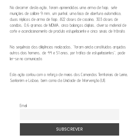
No decorrer desta ação, foram apreendidas uma arma de fogo, sete
munições de calibre 9 mm, um punhal, uma faca de abertura automática,
duas réplicas de arma de fogo, 822 doses de cocaína, 303 doses de
canábis, 0,6 gramas de MDMA, cinco balanças digitais, diverso material de
corte e acondicionamento de produto estupefaciente e cinco sinais de trânsito.
Na sequência das diligências realizadas, “foram ainda constituídos arguidos
outros dois homens, de 44 e 51 anos, por tráfico de estupefacientes”, pode
ler-se no comunicado.
Esta ação contou com o reforço de meios dos Comandos Territoriais de Leiria,
Santarém e Lisboa, bem como da Unidade de Intervenção (UI).
Email