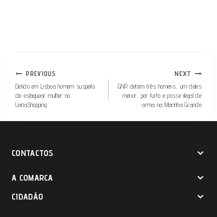
NAVEGAÇÃO
PREVIOUS
NEXT
DE
Detido em Lisboa homem suspeito
GNR detém três homens, um deles
de esfaquear mulher no
menor, por furto e posse ilegal de
ARTIGOS
LeiriaShopping
arma na Marinha Grande
CONTACTOS
A COMARCA
CIDADÃO