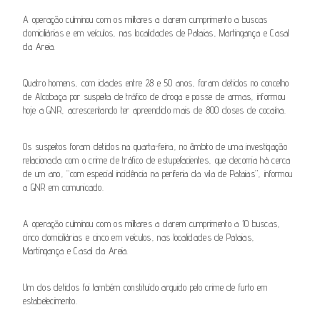
A operação culminou com os militares a darem cumprimento a buscas
domiciliárias e em veículos, nas localidades de Pataias, Martingança e Casal
da Areia.
Quatro homens, com idades entre 28 e 50 anos, foram detidos no concelho
de Alcobaça por suspeita de tráfico de droga e posse de armas, informou
hoje a GNR, acrescentando ter apreendido mais de 800 doses de cocaína.
Os suspeitos foram detidos na quarta-feira, no âmbito de uma investigação
relacionada com o crime de tráfico de estupefacientes, que decorria há cerca
de um ano, “com especial incidência na periferia da vila de Pataias”, informou
a GNR em comunicado.
A operação culminou com os militares a darem cumprimento a 10 buscas,
cinco domiciliárias e cinco em veículos, nas localidades de Pataias,
Martingança e Casal da Areia.
Um dos detidos foi também constituído arguido pelo crime de furto em
estabelecimento.