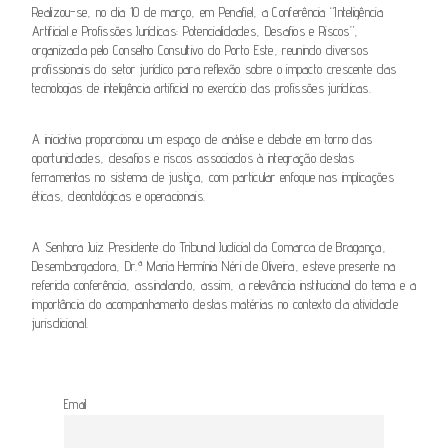
Realizou-se, no dia 10 de março, em Penafiel, a Conferência “Inteligência
Artificial e Profissões Jurídicas: Potencialidades, Desafios e Riscos”,
organizada pelo Conselho Consultivo do Porto Este, reunindo diversos
profissionais do setor jurídico para reflexão sobre o impacto crescente das
tecnologias de inteligência artificial no exercício das profissões jurídicas.
A iniciativa proporcionou um espaço de análise e debate em torno das
oportunidades, desafios e riscos associados à integração destas
ferramentas no sistema de justiça, com particular enfoque nas implicações
éticas, deontológicas e operacionais.
A Senhora Juiz Presidente do Tribunal Judicial da Comarca de Bragança,
Desembargadora, Dr.ª Maria Hermínia Néri de Oliveira, esteve presente na
referida conferência, assinalando, assim, a relevância institucional do tema e a
importância do acompanhamento destas matérias no contexto da atividade
jurisdicional.
Email