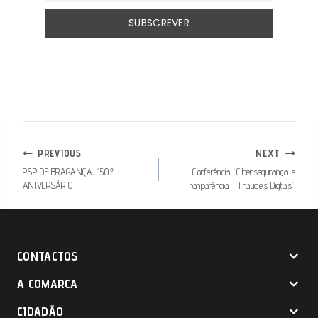
NAVEGAÇÃO
PREVIOUS
NEXT
DE
PSP DE BRAGANÇA: 150.º
Conferência “Cibersegurança e
ANIVERSÁRIO
Tranparência – Fraudes Digitais”
ARTIGOS
CONTACTOS
A COMARCA
CIDADÃO