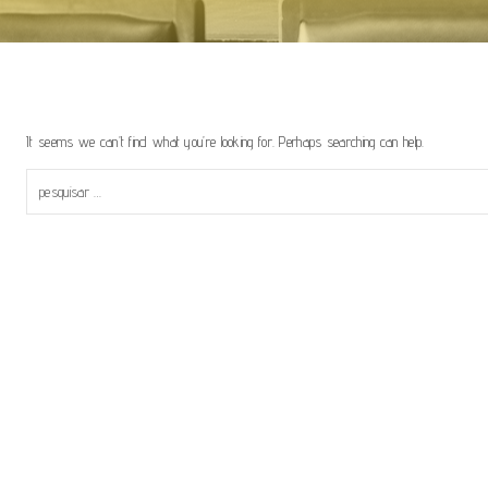
It seems we can’t find what you’re looking for. Perhaps searching can help.
Pesquisar
por: